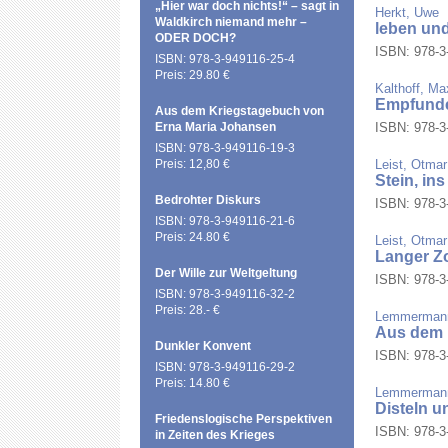
„Hier war doch nichts!“ – sagt in
Herkt, Uwe
Waldkirch niemand mehr –
leben und
ODER DOCH?
ISBN: 978-3-
ISBN: 978-3-949116-25-4
Preis: 29.80 €
Kalthoff, Ma
Empfund
Aus dem Kriegstagebuch von
Erna Maria Johansen
ISBN: 978-3-
ISBN: 978-3-949116-19-3
Preis: 12,80 €
Leist, Otmar
Stein, in
Bedrohter Diskurs
ISBN: 978-3-
ISBN: 978-3-949116-21-6
Preis: 24.80 €
Leist, Otmar
Langer Zo
Der Wille zur Weltgeltung
ISBN: 978-3-
ISBN: 978-3-949116-32-2
Preis: 28.- €
Lemmermann
Aus dem D
Dunkler Konvent
ISBN: 978-3-
ISBN: 978-3-949116-29-2
Preis: 14.80 €
Lemmermann
Disteln u
Friedenslogische Perspektiven
ISBN: 978-3-
in Zeiten des Krieges