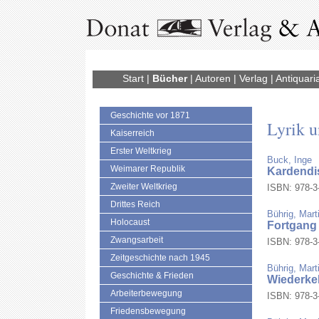
Start
|
Bücher
|
Autoren
|
Verlag
|
Antiquari
Geschichte vor 1871
Lyrik 
Kaiserreich
Erster Weltkrieg
Buck, Inge
Weimarer Republik
Kardendis
Zweiter Weltkrieg
ISBN: 978-3-
Drittes Reich
Bührig, Mart
Holocaust
Fortgang 
Zwangsarbeit
ISBN: 978-3-
Zeitgeschichte nach 1945
Bührig, Mart
Geschichte & Frieden
Wiederke
Arbeiterbewegung
ISBN: 978-3-
Friedensbewegung