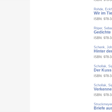
Rohde, Eck
Wir im Ti
ISBN: 978-3-
Röper, Seba
Gedichte
ISBN: 978-3-
Schenk, Jo
Hinter d
ISBN: 978-3-
Schollak, S
Der Kuss
ISBN: 978-3-
Schollak, S
Verkenne 
ISBN: 978-3-
Struckmeyer
Briefe au