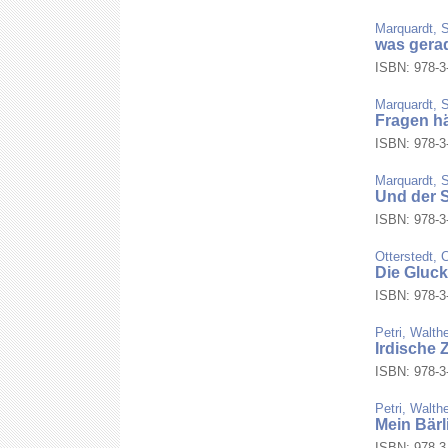
Marquardt, S
was gerad
ISBN: 978-3-
Marquardt, S
Fragen hä
ISBN: 978-3-
Marquardt, S
Und der 
ISBN: 978-3-
Otterstedt, 
Die Gluc
ISBN: 978-3-
Petri, Walth
Irdische 
ISBN: 978-3-
Petri, Walth
Mein Bärl
ISBN: 978-3-