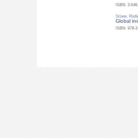
ISBN: 3-546-
Stüwe, Rüdi
Global ins
ISBN: 978-3-