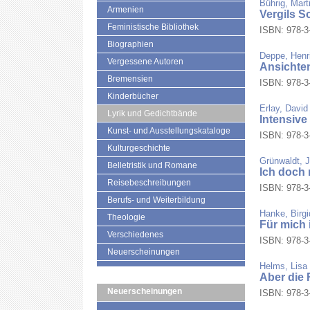
Bührig, Mart
Armenien
Vergils S
Feministische Bibliothek
ISBN: 978-3-
Biographien
Deppe, Henri
Vergessene Autoren
Ansichte
Bremensien
ISBN: 978-3-
Kinderbücher
Erlay, David
Lyrik und Gedichtbände
Intensive
Kunst- und Ausstellungskataloge
ISBN: 978-3-
Kulturgeschichte
Grünwaldt, 
Belletristik und Romane
Ich doch 
Reisebeschreibungen
ISBN: 978-3-
Berufs- und Weiterbildung
Hanke, Birgi
Theologie
Für mich 
Verschiedenes
ISBN: 978-3-
Neuerscheinungen
Helms, Lisa
Aber die
Neuerscheinungen
ISBN: 978-3-