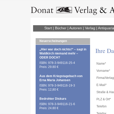
Start
|
Bücher
|
Autoren
|
Verlag
|
Antiquaria
Neuerscheinungen
Ihre Da
„Hier war doch nichts!“ – sagt in
Waldkirch niemand mehr –
ODER DOCH?
ISBN: 978-3-949116-25-4
Name*
Preis: 29.80 €
Vorname*
Aus dem Kriegstagebuch von
Firma/Verlag
Erna Maria Johansen
E-Mail*
ISBN: 978-3-949116-19-3
Preis: 12,80 €
Straße & H
Bedrohter Diskurs
PLZ & Ort*
ISBN: 978-3-949116-21-6
Telefon
Preis: 24.80 €
Telefax