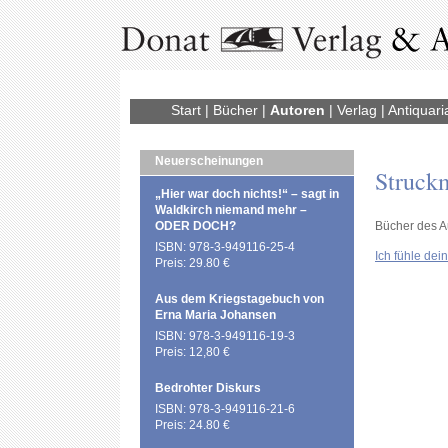
Start
|
Bücher
|
Autoren
|
Verlag
|
Antiquari
Neuerscheinungen
Struckm
„Hier war doch nichts!“ – sagt in
Waldkirch niemand mehr –
ODER DOCH?
Bücher des A
ISBN: 978-3-949116-25-4
Ich fühle de
Preis: 29.80 €
Aus dem Kriegstagebuch von
Erna Maria Johansen
ISBN: 978-3-949116-19-3
Preis: 12,80 €
Bedrohter Diskurs
ISBN: 978-3-949116-21-6
Preis: 24.80 €