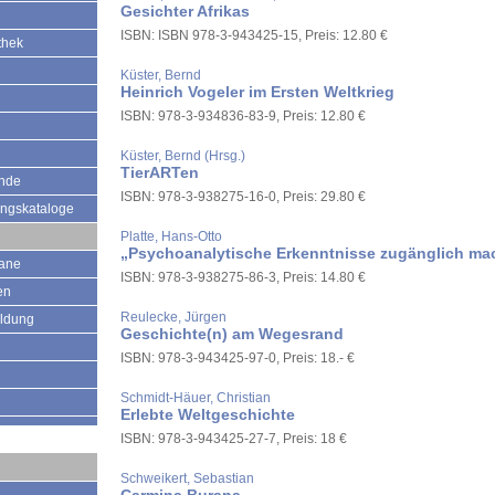
Gesichter Afrikas
ISBN: ISBN 978-3-943425-15, Preis: 12.80 €
thek
Küster, Bernd
Heinrich Vogeler im Ersten Weltkrieg
ISBN: 978-3-934836-83-9, Preis: 12.80 €
Küster, Bernd (Hrsg.)
TierARTen
ände
ISBN: 978-3-938275-16-0, Preis: 29.80 €
ungskataloge
Platte, Hans-Otto
„Psychoanalytische Erkenntnisse zugänglich ma
mane
ISBN: 978-3-938275-86-3, Preis: 14.80 €
en
Reulecke, Jürgen
ildung
Geschichte(n) am Wegesrand
ISBN: 978-3-943425-97-0, Preis: 18.- €
Schmidt-Häuer, Christian
Erlebte Weltgeschichte
ISBN: 978-3-943425-27-7, Preis: 18 €
Schweikert, Sebastian