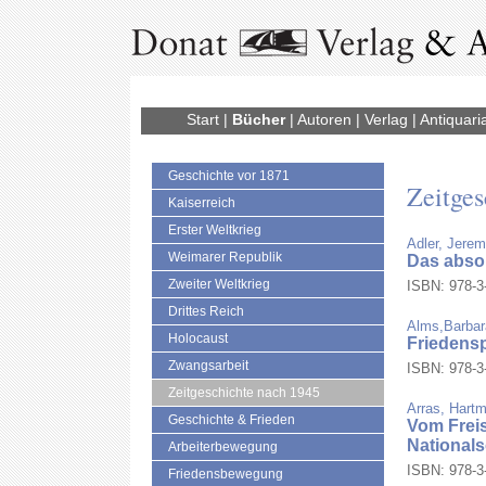
Start
|
Bücher
|
Autoren
|
Verlag
|
Antiquari
Geschichte vor 1871
Zeitges
Kaiserreich
Erster Weltkrieg
Adler, Jere
Weimarer Republik
Das abso
Zweiter Weltkrieg
ISBN: 978-3-
Drittes Reich
Alms,Barbar
Holocaust
Friedensp
Zwangsarbeit
ISBN: 978-3-
Zeitgeschichte nach 1945
Arras, Hartm
Geschichte & Frieden
Vom Frei
Nationals
Arbeiterbewegung
ISBN: 978-3-
Friedensbewegung