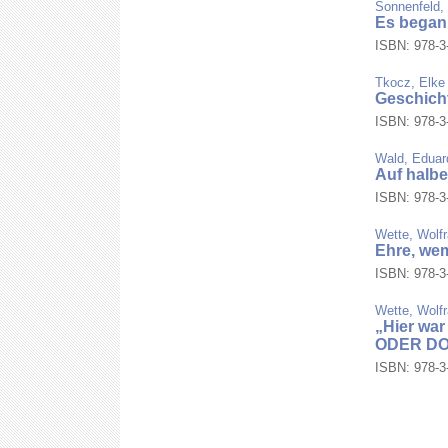
Sonnenfeld,
Es begann
ISBN: 978-3-
Tkocz, Elke
Geschich
ISBN: 978-3-
Wald, Eduar
Auf halb
ISBN: 978-3-
Wette, Wolf
Ehre, we
ISBN: 978-3-
Wette, Wolfr
„Hier war
ODER D
ISBN: 978-3-