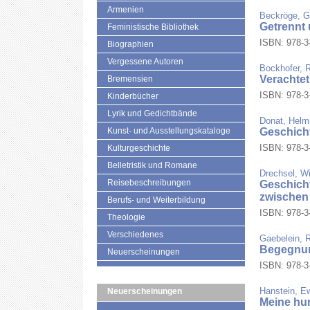
Armenien
Beckröge, G
Getrennt 
Feministische Bibliothek
ISBN: 978-3-
Biographien
Vergessene Autoren
Bockhofer, R
Verachtet
Bremensien
ISBN: 978-3-
Kinderbücher
Lyrik und Gedichtbände
Donat, Helmu
Kunst- und Ausstellungskataloge
Geschich
ISBN: 978-3-
Kulturgeschichte
Belletristik und Romane
Drechsel, Wil
Reisebeschreibungen
Geschicht
zwischen
Berufs- und Weiterbildung
ISBN: 978-3-
Theologie
Verschiedenes
Gaebelein, 
Begegnu
Neuerscheinungen
ISBN: 978-3-
Hanstein, E
Neuerscheinungen
Meine hu