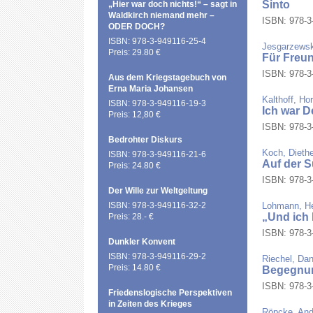
Sinto
„Hier war doch nichts!“ – sagt in
Waldkirch niemand mehr –
ISBN: 978-3-
ODER DOCH?
ISBN: 978-3-949116-25-4
Jesgarzewsk
Preis: 29.80 €
Für Freun
ISBN: 978-3-
Aus dem Kriegstagebuch von
Erna Maria Johansen
Kalthoff, Hor
ISBN: 978-3-949116-19-3
Ich war D
Preis: 12,80 €
ISBN: 978-3-
Bedrohter Diskurs
Koch, Diethe
ISBN: 978-3-949116-21-6
Auf der 
Preis: 24.80 €
ISBN: 978-3-
Der Wille zur Weltgeltung
ISBN: 978-3-949116-32-2
Lohmann, Hei
„Und ich 
Preis: 28.- €
ISBN: 978-3-
Dunkler Konvent
ISBN: 978-3-949116-29-2
Riechel, Da
Preis: 14.80 €
Begegnu
ISBN: 978-3-
Friedenslogische Perspektiven
in Zeiten des Krieges
Röpcke, And