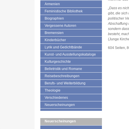
Armenien
„Dass es nich
Feministische Bibliothek
gibt, die sich
Biographien
politischer V
Abschaffung 
Vergessene Autoren
sondern dass 
Bremensien
besteht, mac
(Junge Kirch
Kinderbücher
Lyrik und Gedichtbände
604 Seiten, 
Kunst- und Ausstellungskataloge
Kulturgeschichte
Belletristik und Romane
Reisebeschreibungen
Berufs- und Weiterbildung
Theologie
Verschiedenes
Neuerscheinungen
Neuerscheinungen