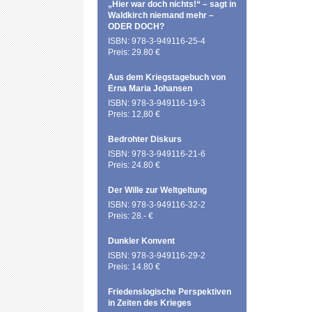
„Hier war doch nichts!“ – sagt in
Waldkirch niemand mehr –
ODER DOCH?
ISBN: 978-3-949116-25-4
Preis: 29.80 €
Aus dem Kriegstagebuch von
Erna Maria Johansen
ISBN: 978-3-949116-19-3
Preis: 12,80 €
Bedrohter Diskurs
ISBN: 978-3-949116-21-6
Preis: 24.80 €
Der Wille zur Weltgeltung
ISBN: 978-3-949116-32-2
Preis: 28.- €
Dunkler Konvent
ISBN: 978-3-949116-29-2
Preis: 14.80 €
Friedenslogische Perspektiven
in Zeiten des Krieges