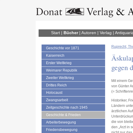
Start
|
Bücher
|
Autoren
|
Verlag
|
Antiquari
Ruprecht, T
Geschichte vor 1871
Äskulap
Kaiserreich
Erster Weltkrieg
gegen 
Weimarer Republik
Zweiter Weltkrieg
Mit einem Ge
Drittes Reich
von Günter A
(= Schriftenr
Holocaust
Zwangsarbeit
Historiker, F
Ländern unte
Zeitgeschichte nach 1945
ärztlichen Au
Geschichte & Frieden
Unterdrückung
die von bleibe
Arbeiterbewegung
den „Arzt in 
Friedensbewegung
nicht nur das