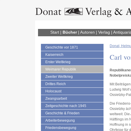
Start
|
Bücher
|
Autoren
|
Verlag
|
Antiquari
Donat, Helmu
Geschichte vor 1871
Carl vo
Kaiserreich
Erster Weltkrieg
Weimarer Republik
Republikaner
Nobelpreiska
Zweiter Weltkrieg
Drittes Reich
Mit Beiträgen
Ludwig Wolf 
Holocaust
Ossietzky-Pa
Zwangsarbeit
Die Friedens
Zeitgeschichte nach 1945
Ossietzky äch
Geschichte & Frieden
weltweit. Di
Häftlings im 
Arbeiterbewegung
Hoffnung in s
Friedensbewegung
Ohrfeige für 