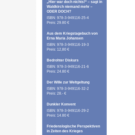
„Hier war doch nichts!“ – sagt in
Waldkirch niemand mehr –
ODER DOCH?
ISBN: 978-3-949116-25-4
Preis: 29.80 €
Aus dem Kriegstagebuch von
Erna Maria Johansen
ISBN: 978-3-949116-19-3
Preis: 12,80 €
Bedrohter Diskurs
ISBN: 978-3-949116-21-6
Preis: 24.80 €
Der Wille zur Weltgeltung
ISBN: 978-3-949116-32-2
Preis: 28.- €
Dunkler Konvent
ISBN: 978-3-949116-29-2
Preis: 14.80 €
Friedenslogische Perspektiven
in Zeiten des Krieges