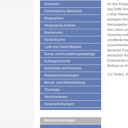
Armenien
An das Ereig
das Dritte Re
Feministische Bibliothek
Lothar Wiela
Biographien
würdigen Ros
Herausgeber 
Vergessene Autoren
das Leben un
Bremensien
Ossietzky sel
Kinderbücher
veröffentlicht
zusammenfass
Lyrik und Gedichtbände
deutsche Psy
Kunst- und Ausstellungskataloge
deutschen Re
Dokumente er
Kulturgeschichte
Beitrag zur hi
Belletristik und Romane
112 Seiten, 3
Reisebeschreibungen
Berufs- und Weiterbildung
Theologie
Verschiedenes
Neuerscheinungen
Neuerscheinungen