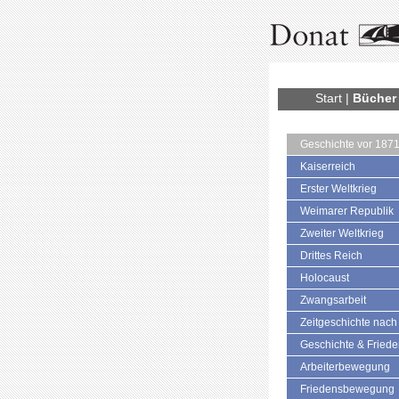
Start
|
Bücher
Geschichte vor 187
Kaiserreich
Erster Weltkrieg
Weimarer Republik
Zweiter Weltkrieg
Drittes Reich
Holocaust
Zwangsarbeit
Zeitgeschichte nach
Geschichte & Fried
Arbeiterbewegung
Friedensbewegung