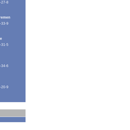
-27-8
Bremen
-33-9
de
-31-5
-34-6
-20-9