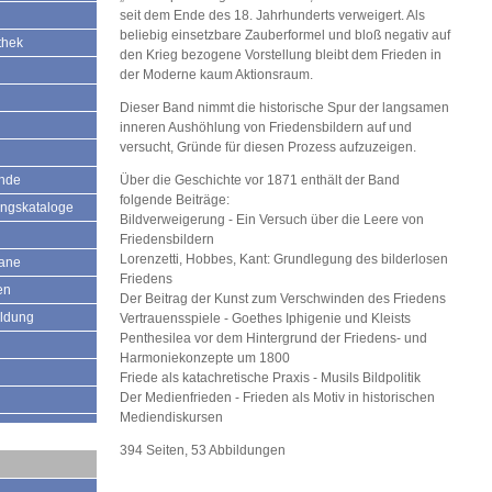
seit dem Ende des 18. Jahrhunderts verweigert. Als
beliebig einsetzbare Zauberformel und bloß negativ auf
thek
den Krieg bezogene Vorstellung bleibt dem Frieden in
der Moderne kaum Aktionsraum.
Dieser Band nimmt die historische Spur der langsamen
inneren Aushöhlung von Friedensbildern auf und
versucht, Gründe für diesen Prozess aufzuzeigen.
ände
Über die Geschichte vor 1871 enthält der Band
folgende Beiträge:
ungskataloge
Bildverweigerung - Ein Versuch über die Leere von
Friedensbildern
Lorenzetti, Hobbes, Kant: Grundlegung des bilderlosen
mane
Friedens
en
Der Beitrag der Kunst zum Verschwinden des Friedens
ildung
Vertrauensspiele - Goethes Iphigenie und Kleists
Penthesilea vor dem Hintergrund der Friedens- und
Harmoniekonzepte um 1800
Friede als katachretische Praxis - Musils Bildpolitik
Der Medienfrieden - Frieden als Motiv in historischen
Mediendiskursen
394 Seiten, 53 Abbildungen