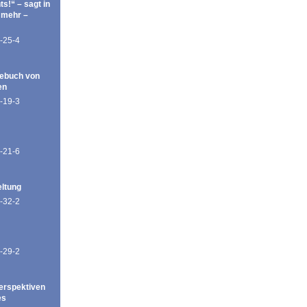
ts!“ – sagt in
 mehr –
-25-4
ebuch von
en
-19-3
-21-6
eltung
-32-2
-29-2
erspektiven
es