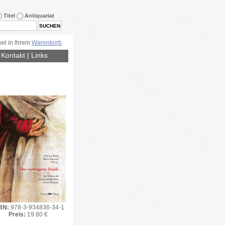
Titel
Antiquariat
kel in Ihrem
Warenkorb
|
Kontakt
|
Links
BN:
978-3-934836-34-1
Preis:
19.80 €