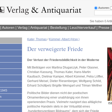
Autoren
Sie haben 0 Arti
|
Autoren
|
Verlag
|
Antiquariat
|
Bestellung
|
Leuchterverkauf
|
Presse
Kater, Thomas
/
Kümmel, Albert (Hrsg.)
1
Der verweigerte Friede
Der Verlust der Friedensbildlichkeit in der Moderne
Mit Beiträgen von Martina Dlugaiczyk, Peter Glasner,
Christian Kassung, Thomas Kater, Hans-Martin
Kaulbach, Dietmar Kamper, Albert Kümmel, Petra Löffler,
Gerhard Meisel, Dieter Riesenberger, Wolfgang Schild,
Erhard Schüttpelz Brigitte Weingart und Tilman Welther
 1945
Politische Bilder dienen nicht der poetischen
en
Ornamentierung einer unabhängig von ihnen
operierenden Praxis. Vielmehr navigiert das alltägliche
IS
politische Handeln stets in der Virtualität eines
„hundertprozentigen Bildraums“, dem sich der Friede