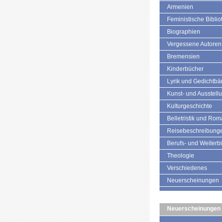
Armenien
Feministische Biblio
Biographien
Vergessene Autoren
Bremensien
Kinderbücher
Lyrik und Gedichtb
Kunst- und Ausstell
Kulturgeschichte
Belletristik und Ro
Reisebeschreibung
Berufs- und Weiterb
Theologie
Verschiedenes
Neuerscheinungen
Neuerscheinungen