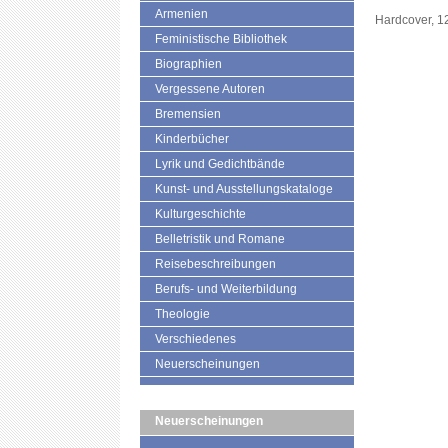
Armenien
Hardcover, 1
Feministische Bibliothek
Biographien
Vergessene Autoren
Bremensien
Kinderbücher
Lyrik und Gedichtbände
Kunst- und Ausstellungskataloge
Kulturgeschichte
Belletristik und Romane
Reisebeschreibungen
Berufs- und Weiterbildung
Theologie
Verschiedenes
Neuerscheinungen
Neuerscheinungen