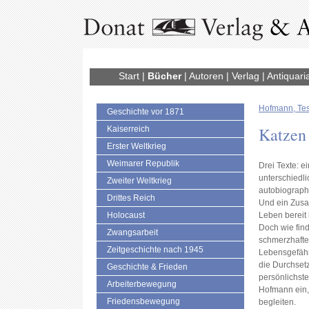
Start
|
Bücher
|
Autoren
|
Verlag
|
Antiquari
Hofmann, Te
Geschichte vor 1871
Katzen
Kaiserreich
Erster Weltkrieg
Weimarer Republik
Drei Texte: e
unterschiedli
Zweiter Weltkrieg
autobiograph
Drittes Reich
Und ein Zusa
Holocaust
Leben bereit 
Doch wie fin
Zwangsarbeit
schmerzhafte
Zeitgeschichte nach 1945
Lebensgefähr
die Durchset
Geschichte & Frieden
persönlichste
Arbeiterbewegung
Hofmann ein,
Friedensbewegung
begleiten.