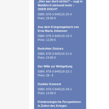
„Hier war doch nichts!“ – sagt in
Waldkirch niemand mehr –
ODER DOCH?
ISBN: 978-3-949116-25-4
Preis: 29.80 €
Aus dem Kriegstagebuch von
Erna Maria Johansen
ISBN: 978-3-949116-19-3
Preis: 12,80 €
Bedrohter Diskurs
ISBN: 978-3-949116-21-6
Preis: 24.80 €
Der Wille zur Weltgeltung
ISBN: 978-3-949116-32-2
Preis: 28.- €
Dunkler Konvent
ISBN: 978-3-949116-29-2
Preis: 14.80 €
Friedenslogische Perspektiven
in Zeiten des Krieges