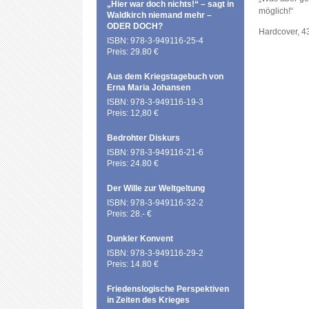
„Hier war doch nichts!“ – sagt in
möglich!“
Waldkirch niemand mehr –
ODER DOCH?
Hardcover, 4
ISBN: 978-3-949116-25-4
Preis: 29.80 €
Aus dem Kriegstagebuch von
Erna Maria Johansen
ISBN: 978-3-949116-19-3
Preis: 12,80 €
Bedrohter Diskurs
ISBN: 978-3-949116-21-6
Preis: 24.80 €
Der Wille zur Weltgeltung
ISBN: 978-3-949116-32-2
Preis: 28.- €
Dunkler Konvent
ISBN: 978-3-949116-29-2
Preis: 14.80 €
Friedenslogische Perspektiven
in Zeiten des Krieges