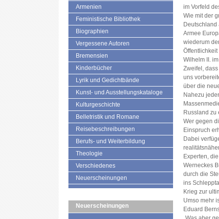
Armenien
im Vorfeld de
Wie mit der 
Feministische Bibliothek
Deutschland 
Biographien
Armee Europa
wiederum de
Vergessene Autoren
Öffentlichkeit
Bremensien
Wilhelm II. i
Kinderbücher
Zweifel, das
uns vorbereit
Lyrik und Gedichtbände
über die neue
Kunst- und Ausstellungskataloge
Nahezu jeden 
Massenmedien
Kulturgeschichte
Russland zu e
Belletristik und Romane
Wer gegen die
Reisebeschreibungen
Einspruch erh
Dabei verfüg
Berufs- und Weiterbildung
realitätsnähe
Theologie
Experten, di
Werneckes Buc
Verschiedenes
durch die Ste
Neuerscheinungen
ins Schleppta
Krieg zur ulti
Umso mehr is
Neuerscheinungen
Eduard Berns
„Was aber ge