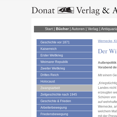
Start
|
Bücher
|
Autoren
|
Verlag
|
Antiquari
Wernecke, K
Geschichte vor 1871
Der Wil
Kaiserreich
Erster Weltkrieg
Weimarer Republik
Außenpolitik
Vorabend de
Zweiter Weltkrieg
Drittes Reich
Mit einem Gel
Holocaust
„Kriegstüchtig
Landes nicht
Zwangsarbeit
erzeugten we
Zeitgeschichte nach 1945
Schüren von 
Geschichte & Frieden
auf wehrhafte
Wernecke, ang
Arbeiterbewegung
welchem Maß
Friedensbewegung
mit der Press