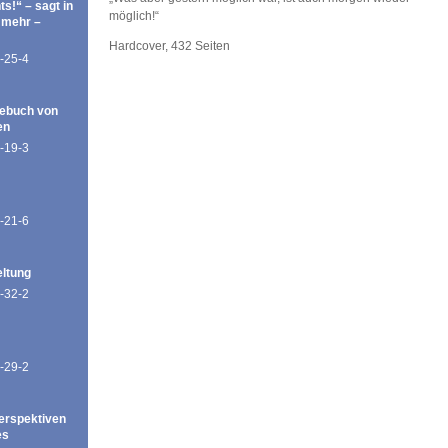
ts!“ – sagt in
möglich!“
 mehr –
Hardcover, 432 Seiten
-25-4
ebuch von
en
-19-3
-21-6
eltung
-32-2
-29-2
erspektiven
es