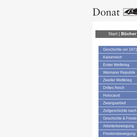
Start
|
Bücher
Geschichte vor 187
Kaiserreich
Erster Weltkrieg
Weimarer Republik
Zweiter Weltkrieg
Drittes Reich
Holocaust
Zwangsarbeit
Zeitgeschichte nach
Geschichte & Fried
Arbeiterbewegung
Friedensbewegung