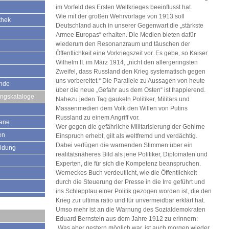
im Vorfeld des Ersten Weltkrieges beeinflusst hat.
Wie mit der großen Wehrvorlage von 1913 soll
thek
Deutschland auch in unserer Gegenwart die „stärkste
Armee Europas“ erhalten. Die Medien bieten dafür
wiederum den Resonanzraum und täuschen der
Öffentlichkeit eine Vorkriegszeit vor. Es gebe, so Kaiser
Wilhelm II. im März 1914, „nicht den allergeringsten
Zweifel, dass Russland den Krieg systematisch gegen
uns vorbereitet.“ Die Parallele zu Aussagen von heute
ände
über die neue „Gefahr aus dem Osten“ ist frappierend.
ungskataloge
Nahezu jeden Tag gaukeln Politiker, Militärs und
Massenmedien dem Volk den Willen von Putins
Russland zu einem Angriff vor.
mane
Wer gegen die gefährliche Militarisierung der Gehirne
en
Einspruch erhebt, gilt als weltfremd und verdächtig.
Dabei verfügen die warnenden Stimmen über ein
ildung
realitätsnäheres Bild als jene Politiker, Diplomaten und
Experten, die für sich die Kompetenz beanspruchen.
Werneckes Buch verdeutlicht, wie die Öffentlichkeit
durch die Steuerung der Presse in die Irre geführt und
ins Schlepptau einer Politik gezogen worden ist, die den
Krieg zur ultima ratio und für unvermeidbar erklärt hat.
Umso mehr ist an die Warnung des Sozialdemokraten
Eduard Bernstein aus dem Jahre 1912 zu erinnern:
„Was aber gestern möglich war, ist auch morgen wieder