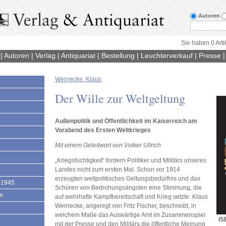
Autoren
Sie haben 0 Arti
|
Autoren
|
Verlag
|
Antiquariat
|
Bestellung
|
Leuchterverkauf
|
Presse
Wernecke, Klaus
1
Der Wille zur Weltgeltung
Außenpolitik und Öffentlichkeit im Kaiserreich am
Vorabend des Ersten Weltkrieges
Mit einem Geleitwort von Volker Ullrich
„Kriegstüchtigkeit“ fordern Politiker und Militärs unseres
Landes nicht zum ersten Mal. Schon vor 1914
erzeugten weltpolitisches Geltungsbedürfnis und das
 1945
Schüren von Bedrohungsängsten eine Stimmung, die
en
auf wehrhafte Kampfbereitschaft und Krieg setzte. Klaus
Wernecke, angeregt von Fritz Fischer, beschreibt, in
welchem Maße das Auswärtige Amt im Zusammenspiel
IS
mit der Presse und den Militärs die öffentliche Meinung