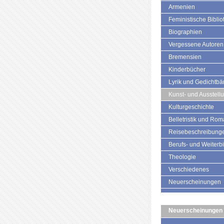
Armenien
Feministische Biblio
Biographien
Vergessene Autoren
Bremensien
Kinderbücher
Lyrik und Gedichtb
Kunst- und Ausstell
Kulturgeschichte
Belletristik und Ro
Reisebeschreibung
Berufs- und Weiterb
Theologie
Verschiedenes
Neuerscheinungen
Neuerscheinungen