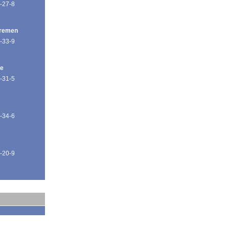
-27-8
Bremen
-33-9
de
-31-5
-34-6
-20-9