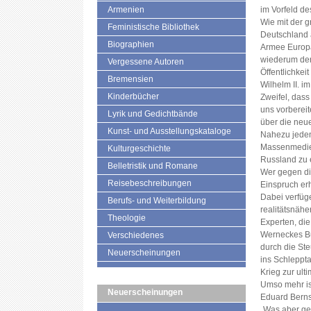
Armenien
im Vorfeld de
Wie mit der 
Feministische Bibliothek
Deutschland 
Biographien
Armee Europa
wiederum de
Vergessene Autoren
Öffentlichkeit
Bremensien
Wilhelm II. i
Kinderbücher
Zweifel, das
uns vorbereit
Lyrik und Gedichtbände
über die neue
Kunst- und Ausstellungskataloge
Nahezu jeden 
Massenmedien
Kulturgeschichte
Russland zu e
Belletristik und Romane
Wer gegen die
Reisebeschreibungen
Einspruch erh
Dabei verfüg
Berufs- und Weiterbildung
realitätsnähe
Theologie
Experten, di
Werneckes Buc
Verschiedenes
durch die Ste
Neuerscheinungen
ins Schleppta
Krieg zur ulti
Umso mehr is
Neuerscheinungen
Eduard Berns
„Was aber ge