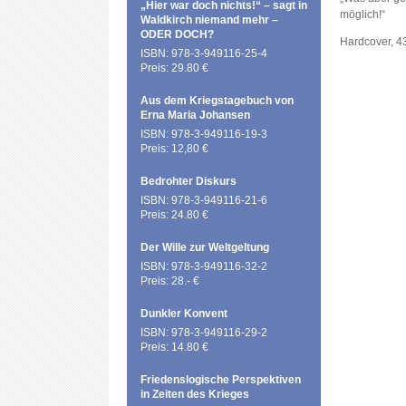
„Hier war doch nichts!“ – sagt in
möglich!“
Waldkirch niemand mehr –
ODER DOCH?
Hardcover, 4
ISBN: 978-3-949116-25-4
Preis: 29.80 €
Aus dem Kriegstagebuch von
Erna Maria Johansen
ISBN: 978-3-949116-19-3
Preis: 12,80 €
Bedrohter Diskurs
ISBN: 978-3-949116-21-6
Preis: 24.80 €
Der Wille zur Weltgeltung
ISBN: 978-3-949116-32-2
Preis: 28.- €
Dunkler Konvent
ISBN: 978-3-949116-29-2
Preis: 14.80 €
Friedenslogische Perspektiven
in Zeiten des Krieges