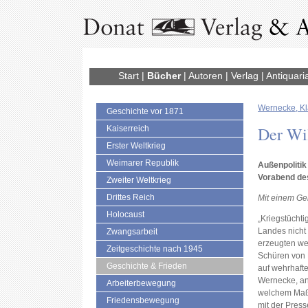
Start
|
Bücher
|
Autoren
|
Verlag
|
Antiquari
Wernecke, K
Geschichte vor 1871
Der Wil
Kaiserreich
Erster Weltkrieg
Weimarer Republik
Außenpolitik
Vorabend de
Zweiter Weltkrieg
Drittes Reich
Mit einem Gel
Holocaust
„Kriegstüchtig
Landes nicht
Zwangsarbeit
erzeugten we
Zeitgeschichte nach 1945
Schüren von 
Geschichte & Frieden
auf wehrhafte
Wernecke, ang
Arbeiterbewegung
welchem Maß
Friedensbewegung
mit der Press