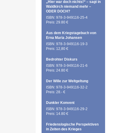
„Hier war doch nichts!“ – sagt in
Waldkirch niemand mehr –
ODER DOCH?
ISBN: 978-3-949116-25-4
Preis: 29.80 €
Aus dem Kriegstagebuch von
Erna Maria Johansen
ISBN: 978-3-949116-19-3
Preis: 12,80 €
Bedrohter Diskurs
ISBN: 978-3-949116-21-6
Preis: 24.80 €
Der Wille zur Weltgeltung
ISBN: 978-3-949116-32-2
Preis: 28.- €
Dunkler Konvent
ISBN: 978-3-949116-29-2
Preis: 14.80 €
Friedenslogische Perspektiven
in Zeiten des Krieges