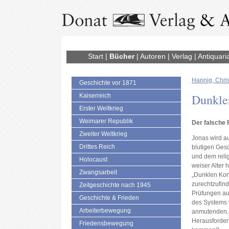
Start
|
Bücher
|
Autoren
|
Verlag
|
Antiquari
Hannig, Chris
Geschichte vor 1871
Dunkle
Kaiserreich
Erster Weltkrieg
Weimarer Republik
Der falsche
Zweiter Weltkrieg
Jonas wird a
Drittes Reich
blutigen Gesch
und dem relig
Holocaust
weiser Alter h
Zwangsarbeit
„Dunklen Kon
zurechtzufind
Zeitgeschichte nach 1945
Prüfungen au
Geschichte & Frieden
des Systems w
Arbeiterbewegung
anmutenden, 
Herausforderu
Friedensbewegung