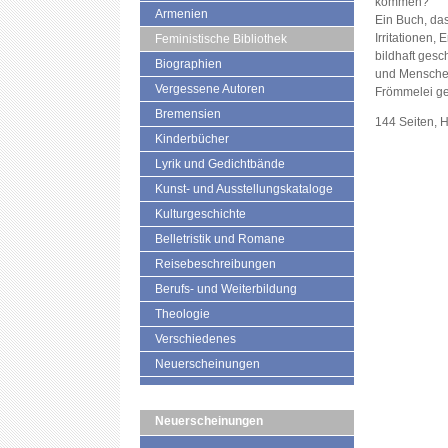
kommen?
Armenien
Ein Buch, das
Irritationen,
Feministische Bibliothek
bildhaft gesc
Biographien
und Menschen
Vergessene Autoren
Frömmelei g
Bremensien
144 Seiten, 
Kinderbücher
Lyrik und Gedichtbände
Kunst- und Ausstellungskataloge
Kulturgeschichte
Belletristik und Romane
Reisebeschreibungen
Berufs- und Weiterbildung
Theologie
Verschiedenes
Neuerscheinungen
Neuerscheinungen