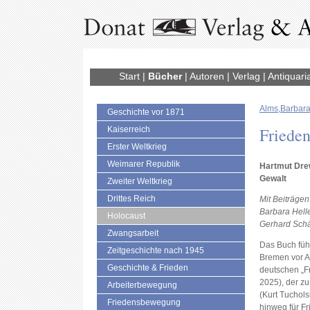
Start
|
Bücher
|
Autoren
|
Verlag
|
Antiquari
Alms,Barbara
Geschichte vor 1871
Frieden
Kaiserreich
Erster Weltkrieg
Weimarer Republik
Hartmut Drew
Gewalt
Zweiter Weltkrieg
Drittes Reich
Mit Beiträge
Barbara Helle
Holocaust
Gerhard Schä
Zwangsarbeit
Das Buch führ
Zeitgeschichte nach 1945
Bremen vor A
Geschichte & Frieden
deutschen „F
2025), der zu
Arbeiterbewegung
(Kurt Tuchols
Friedensbewegung
hinweg für F