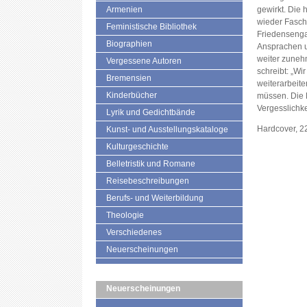
Armenien
gewirkt. Die 
wieder Fasch
Feministische Bibliothek
Friedensenga
Biographien
Ansprachen u
weiter zuneh
Vergessene Autoren
schreibt: „Wi
Bremensien
weiterarbeite
Kinderbücher
müssen. Die P
Vergesslichke
Lyrik und Gedichtbände
Hardcover, 2
Kunst- und Ausstellungskataloge
Kulturgeschichte
Belletristik und Romane
Reisebeschreibungen
Berufs- und Weiterbildung
Theologie
Verschiedenes
Neuerscheinungen
Neuerscheinungen