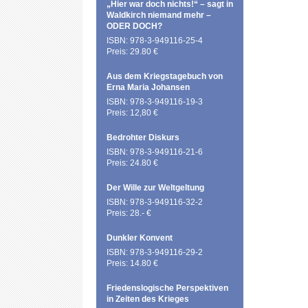
„Hier war doch nichts!“ – sagt in
Waldkirch niemand mehr –
ODER DOCH?
ISBN: 978-3-949116-25-4
Preis: 29.80 €
Aus dem Kriegstagebuch von
Erna Maria Johansen
ISBN: 978-3-949116-19-3
Preis: 12,80 €
Bedrohter Diskurs
ISBN: 978-3-949116-21-6
Preis: 24.80 €
Der Wille zur Weltgeltung
ISBN: 978-3-949116-32-2
Preis: 28.- €
Dunkler Konvent
ISBN: 978-3-949116-29-2
Preis: 14.80 €
Friedenslogische Perspektiven
in Zeiten des Krieges