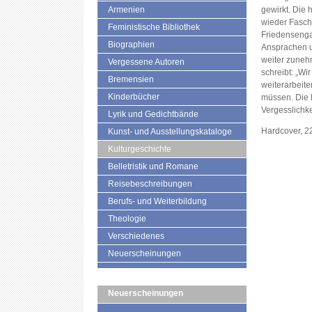
Armenien
gewirkt. Die 
wieder Fasch
Feministische Bibliothek
Friedensenga
Biographien
Ansprachen u
weiter zuneh
Vergessene Autoren
schreibt: „Wi
Bremensien
weiterarbeite
Kinderbücher
müssen. Die P
Vergesslichke
Lyrik und Gedichtbände
Hardcover, 2
Kunst- und Ausstellungskataloge
Kulturgeschichte
Belletristik und Romane
Reisebeschreibungen
Berufs- und Weiterbildung
Theologie
Verschiedenes
Neuerscheinungen
Neuerscheinungen