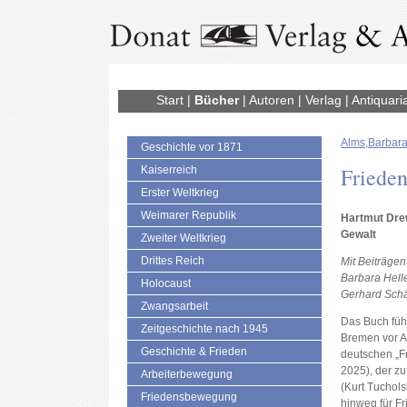
Start
|
Bücher
|
Autoren
|
Verlag
|
Antiquari
Alms,Barbara
Geschichte vor 1871
Frieden
Kaiserreich
Erster Weltkrieg
Weimarer Republik
Hartmut Drew
Gewalt
Zweiter Weltkrieg
Drittes Reich
Mit Beiträge
Barbara Helle
Holocaust
Gerhard Schä
Zwangsarbeit
Das Buch führ
Zeitgeschichte nach 1945
Bremen vor A
Geschichte & Frieden
deutschen „F
2025), der zu
Arbeiterbewegung
(Kurt Tuchols
Friedensbewegung
hinweg für F