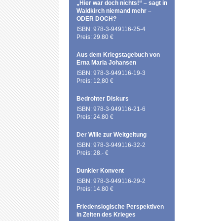
„Hier war doch nichts!“ – sagt in
Waldkirch niemand mehr –
ODER DOCH?
ISBN: 978-3-949116-25-4
Preis: 29.80 €
Aus dem Kriegstagebuch von
Erna Maria Johansen
ISBN: 978-3-949116-19-3
Preis: 12,80 €
Bedrohter Diskurs
ISBN: 978-3-949116-21-6
Preis: 24.80 €
Der Wille zur Weltgeltung
ISBN: 978-3-949116-32-2
Preis: 28.- €
Dunkler Konvent
ISBN: 978-3-949116-29-2
Preis: 14.80 €
Friedenslogische Perspektiven
in Zeiten des Krieges