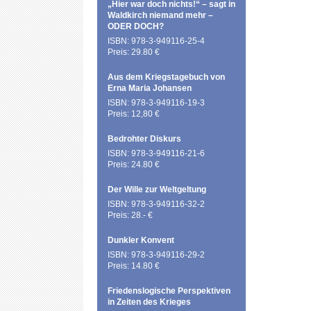
„Hier war doch nichts!“ – sagt in
Waldkirch niemand mehr –
ODER DOCH?
ISBN: 978-3-949116-25-4
Preis: 29.80 €
Aus dem Kriegstagebuch von
Erna Maria Johansen
ISBN: 978-3-949116-19-3
Preis: 12,80 €
Bedrohter Diskurs
ISBN: 978-3-949116-21-6
Preis: 24.80 €
Der Wille zur Weltgeltung
ISBN: 978-3-949116-32-2
Preis: 28.- €
Dunkler Konvent
ISBN: 978-3-949116-29-2
Preis: 14.80 €
Friedenslogische Perspektiven
in Zeiten des Krieges