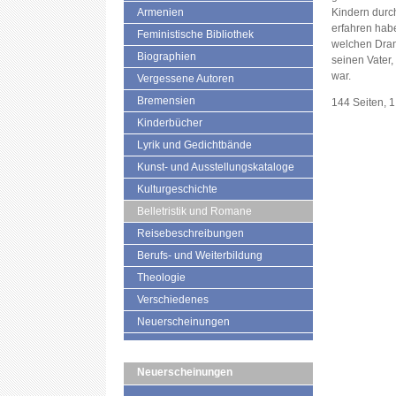
Armenien
Kindern durch
erfahren habe
Feministische Bibliothek
welchen Dran
Biographien
seinen Vater,
war.
Vergessene Autoren
Bremensien
144 Seiten, 
Kinderbücher
Lyrik und Gedichtbände
Kunst- und Ausstellungskataloge
Kulturgeschichte
Belletristik und Romane
Reisebeschreibungen
Berufs- und Weiterbildung
Theologie
Verschiedenes
Neuerscheinungen
Neuerscheinungen