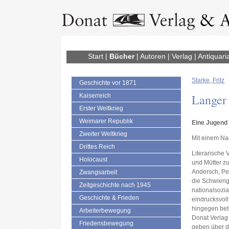
Start
|
Bücher
|
Autoren
|
Verlag
|
Antiquari
Starke, Fritz
Geschichte vor 1871
Langer
Kaiserreich
Erster Weltkrieg
Weimarer Republik
Eine Jugend 
Zweiter Weltkrieg
Mit einem Na
Drittes Reich
Literarische 
Holocaust
und Mütter z
Andersch, Pe
Zwangsarbeit
die Schwierig
Zeitgeschichte nach 1945
nationalsozia
Geschichte & Frieden
eindrucksvoll
hingegen betr
Arbeiterbewegung
Donat Verlag
Friedensbewegung
geben über d