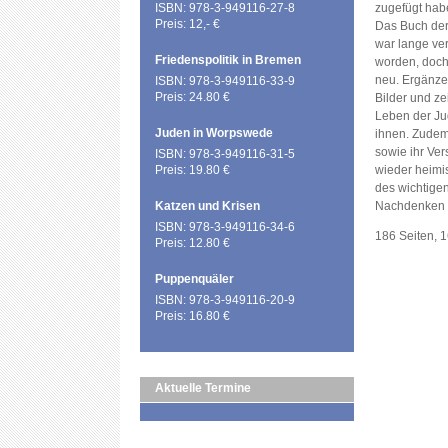
ISBN: 978-3-949116-27-8
zugefügt hab
Preis: 12,- €
Das Buch der
war lange ver
Friedenspolitik in Bremen
worden, doch
neu. Ergänze
ISBN: 978-3-949116-33-9
Preis: 24.80 €
Bilder und z
Leben der J
Juden in Worpswede
ihnen. Zudem 
sowie ihr Ver
ISBN: 978-3-949116-31-5
Preis: 19.80 €
wieder heimi
des wichtige
Katzen und Krisen
Nachdenken 
ISBN: 978-3-949116-34-6
186 Seiten, 
Preis: 12.80 €
Puppenquäler
ISBN: 978-3-949116-20-9
Preis: 16.80 €
Aktuelle Termine