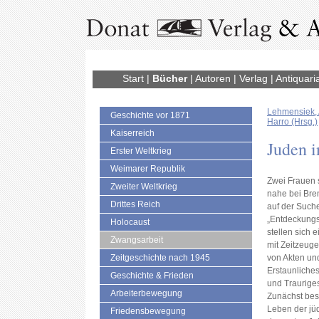
Start
|
Bücher
|
Autoren
|
Verlag
|
Antiquari
Lehmensiek,
Geschichte vor 1871
Harro (Hrsg.)
Kaiserreich
Juden 
Erster Weltkrieg
Weimarer Republik
Zwei Frauen 
Zweiter Weltkrieg
nahe bei Bre
Drittes Reich
auf der Such
„Entdeckungs
Holocaust
stellen sich
Zwangsarbeit
mit Zeitzeug
Zeitgeschichte nach 1945
von Akten und
Erstaunliche
Geschichte & Frieden
und Traurige
Arbeiterbewegung
Zunächst bes
Leben der jü
Friedensbewegung