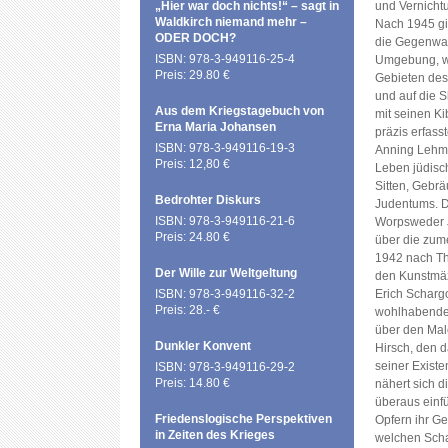
„Hier war doch nichts!“ – sagt in
und Vernicht
Waldkirch niemand mehr –
Nach 1945 gi
ODER DOCH?
die Gegenwart
ISBN: 978-3-949116-25-4
Umgebung, wi
Preis: 29.80 €
Gebieten des 
und auf die S
Aus dem Kriegstagebuch von
mit seinen Ki
Erna Maria Johansen
präzis erfasst
ISBN: 978-3-949116-19-3
Anning Lehmen
Preis: 12,80 €
Leben jüdisc
Sitten, Gebrä
Bedrohter Diskurs
Judentums. Da
ISBN: 978-3-949116-21-6
Worpsweder 
Preis: 24.80 €
über die zum
1942 nach Th
Der Wille zur Weltgeltung
den Kunstmäz
ISBN: 978-3-949116-32-2
Erich Scharg
Preis: 28.- €
wohlhabenden
über den Male
Dunkler Konvent
Hirsch, den 
seiner Existe
ISBN: 978-3-949116-29-2
Preis: 14.80 €
nähert sich d
überaus einf
Friedenslogische Perspektiven
Opfern ihr Ges
in Zeiten des Krieges
welchen Schad