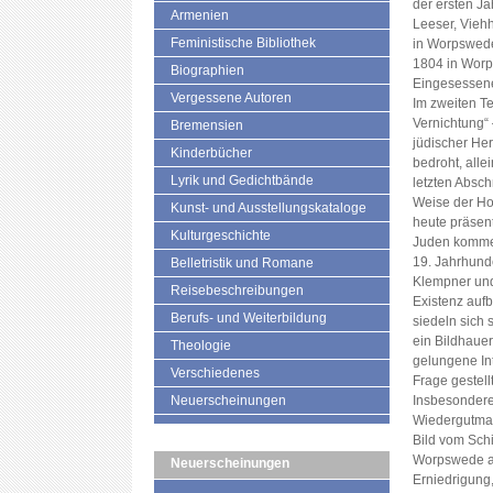
der ersten J
Armenien
Leeser, Viehh
Feministische Bibliothek
in Worpswede,
1804 in Worp
Biographien
Eingesessene 
Vergessene Autoren
Im zweiten Te
Vernichtung“ 
Bremensien
jüdischer Herk
Kinderbücher
bedroht, all
Lyrik und Gedichtbände
letzten Abschn
Weise der Hol
Kunst- und Ausstellungskataloge
heute präsent
Kulturgeschichte
Juden komme
19. Jahrhund
Belletristik und Romane
Klempner und
Reisebeschreibungen
Existenz auf
Berufs- und Weiterbildung
siedeln sich s
ein Bildhaue
Theologie
gelungene In
Verschiedenes
Frage gestell
Neuerscheinungen
Insbesondere
Wiedergutmac
Bild vom Schi
Worpswede an
Neuerscheinungen
Erniedrigung