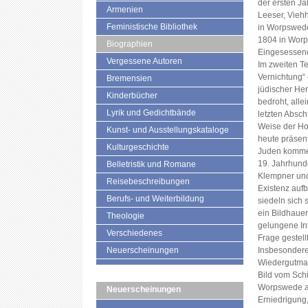
der ersten J
Armenien
Leeser, Viehh
Feministische Bibliothek
in Worpswede,
1804 in Worp
Biographien
Eingesessene 
Vergessene Autoren
Im zweiten Te
Vernichtung“ 
Bremensien
jüdischer Herk
Kinderbücher
bedroht, all
Lyrik und Gedichtbände
letzten Abschn
Weise der Hol
Kunst- und Ausstellungskataloge
heute präsent
Kulturgeschichte
Juden komme
19. Jahrhund
Belletristik und Romane
Klempner und
Reisebeschreibungen
Existenz auf
Berufs- und Weiterbildung
siedeln sich s
ein Bildhaue
Theologie
gelungene In
Verschiedenes
Frage gestell
Neuerscheinungen
Insbesondere
Wiedergutmac
Bild vom Schi
Worpswede an
Neuerscheinungen
Erniedrigung