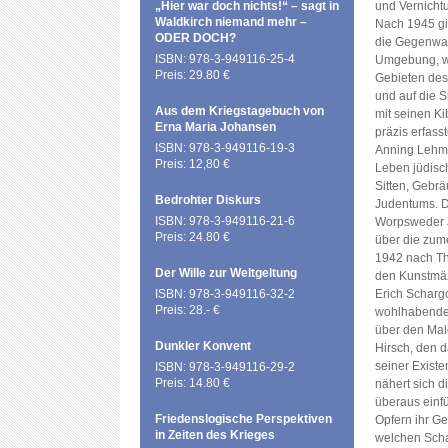
„Hier war doch nichts!“ – sagt in
und Vernicht
Waldkirch niemand mehr –
Nach 1945 gi
ODER DOCH?
die Gegenwart
ISBN: 978-3-949116-25-4
Umgebung, wi
Preis: 29.80 €
Gebieten des 
und auf die S
Aus dem Kriegstagebuch von
mit seinen Ki
Erna Maria Johansen
präzis erfasst
ISBN: 978-3-949116-19-3
Anning Lehmen
Preis: 12,80 €
Leben jüdisc
Sitten, Gebrä
Bedrohter Diskurs
Judentums. Da
ISBN: 978-3-949116-21-6
Worpsweder 
Preis: 24.80 €
über die zum
1942 nach Th
Der Wille zur Weltgeltung
den Kunstmäz
ISBN: 978-3-949116-32-2
Erich Scharg
Preis: 28.- €
wohlhabenden
über den Male
Dunkler Konvent
Hirsch, den 
seiner Existe
ISBN: 978-3-949116-29-2
Preis: 14.80 €
nähert sich d
überaus einf
Friedenslogische Perspektiven
Opfern ihr Ges
in Zeiten des Krieges
welchen Schad