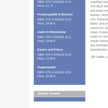
ISBN: 978-3-949116-27-8
zugefügt hab
Preis: 12,- €
Das Buch der
war lange ver
Friedenspolitik in Bremen
worden, doch
neu. Ergänze
ISBN: 978-3-949116-33-9
Preis: 24.80 €
Bilder und z
Leben der J
Juden in Worpswede
ihnen. Zudem 
sowie ihr Ver
ISBN: 978-3-949116-31-5
Preis: 19.80 €
wieder heimi
des wichtige
Katzen und Krisen
Nachdenken 
ISBN: 978-3-949116-34-6
186 Seiten, 
Preis: 12.80 €
Puppenquäler
ISBN: 978-3-949116-20-9
Preis: 16.80 €
Aktuelle Termine