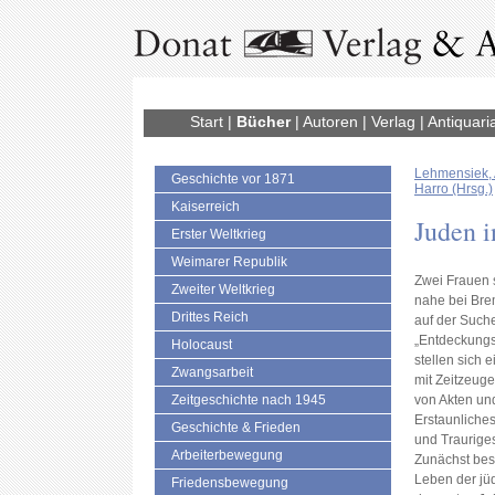
Start
|
Bücher
|
Autoren
|
Verlag
|
Antiquari
Lehmensiek,
Geschichte vor 1871
Harro (Hrsg.)
Kaiserreich
Juden 
Erster Weltkrieg
Weimarer Republik
Zwei Frauen 
Zweiter Weltkrieg
nahe bei Bre
Drittes Reich
auf der Such
„Entdeckungs
Holocaust
stellen sich
Zwangsarbeit
mit Zeitzeug
Zeitgeschichte nach 1945
von Akten und
Erstaunliche
Geschichte & Frieden
und Traurige
Arbeiterbewegung
Zunächst bes
Leben der jü
Friedensbewegung