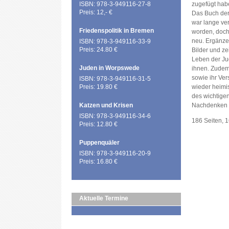
ISBN: 978-3-949116-27-8
zugefügt hab
Preis: 12,- €
Das Buch der
war lange ver
Friedenspolitik in Bremen
worden, doch
neu. Ergänze
ISBN: 978-3-949116-33-9
Preis: 24.80 €
Bilder und z
Leben der J
Juden in Worpswede
ihnen. Zudem 
sowie ihr Ver
ISBN: 978-3-949116-31-5
Preis: 19.80 €
wieder heimi
des wichtige
Katzen und Krisen
Nachdenken 
ISBN: 978-3-949116-34-6
186 Seiten, 
Preis: 12.80 €
Puppenquäler
ISBN: 978-3-949116-20-9
Preis: 16.80 €
Aktuelle Termine