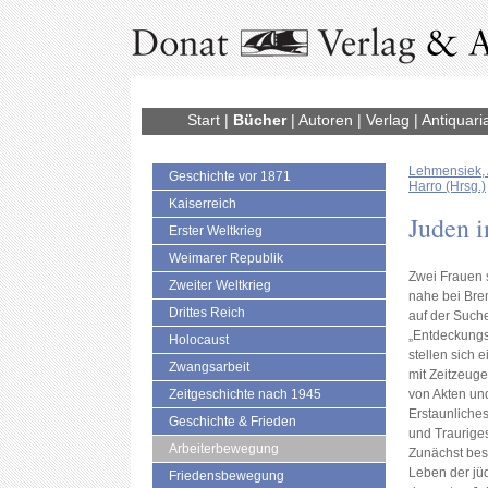
Start
|
Bücher
|
Autoren
|
Verlag
|
Antiquari
Lehmensiek,
Geschichte vor 1871
Harro (Hrsg.)
Kaiserreich
Juden 
Erster Weltkrieg
Weimarer Republik
Zwei Frauen 
Zweiter Weltkrieg
nahe bei Bre
Drittes Reich
auf der Such
„Entdeckungs
Holocaust
stellen sich
Zwangsarbeit
mit Zeitzeug
Zeitgeschichte nach 1945
von Akten und
Erstaunliche
Geschichte & Frieden
und Traurige
Arbeiterbewegung
Zunächst bes
Leben der jü
Friedensbewegung