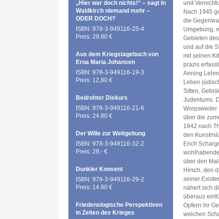
„Hier war doch nichts!“ – sagt in
und Vernicht
Waldkirch niemand mehr –
Nach 1945 gi
ODER DOCH?
die Gegenwart
ISBN: 978-3-949116-25-4
Umgebung, wi
Preis: 29.80 €
Gebieten des 
und auf die S
Aus dem Kriegstagebuch von
mit seinen Ki
Erna Maria Johansen
präzis erfasst
ISBN: 978-3-949116-19-3
Anning Lehmen
Preis: 12,80 €
Leben jüdisc
Sitten, Gebrä
Bedrohter Diskurs
Judentums. Da
ISBN: 978-3-949116-21-6
Worpsweder 
Preis: 24.80 €
über die zum
1942 nach Th
Der Wille zur Weltgeltung
den Kunstmäz
ISBN: 978-3-949116-32-2
Erich Scharg
Preis: 28.- €
wohlhabenden
über den Male
Dunkler Konvent
Hirsch, den 
seiner Existe
ISBN: 978-3-949116-29-2
Preis: 14.80 €
nähert sich d
überaus einf
Friedenslogische Perspektiven
Opfern ihr Ges
in Zeiten des Krieges
welchen Schad