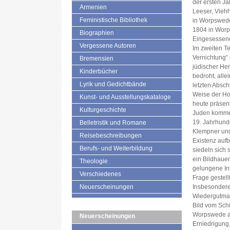
der ersten J
Armenien
Leeser, Viehh
Feministische Bibliothek
in Worpswede,
1804 in Worp
Biographien
Eingesessene 
Vergessene Autoren
Im zweiten Te
Vernichtung“ 
Bremensien
jüdischer Herk
Kinderbücher
bedroht, all
Lyrik und Gedichtbände
letzten Abschn
Weise der Hol
Kunst- und Ausstellungskataloge
heute präsent
Kulturgeschichte
Juden komme
19. Jahrhund
Belletristik und Romane
Klempner und
Reisebeschreibungen
Existenz auf
Berufs- und Weiterbildung
siedeln sich s
ein Bildhaue
Theologie
gelungene In
Verschiedenes
Frage gestell
Neuerscheinungen
Insbesondere
Wiedergutmac
Bild vom Schi
Worpswede an
Neuerscheinungen
Erniedrigung