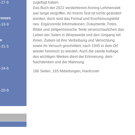
-27-8
zugefügt haben.
Das Buch der 2022 verstorbenen Anning Lehmensiek
war lange vergriffen. An ihrerm Text ist nichts geändert
Bremen
worden, doch sind das Format und Erscheinungsbild
neu. Ergänzende Informationen, Dokumente, Fotos,
-33-9
Bilder und zeitgenössische Texte veranschaulichen das
Leben der Juden in Worpswede und den Umgang mit
de
ihnen. Zudem ist ihre Vertreibung und Vernichtung
sowie ihr Versuch geschildert, nach 1945 in dem Ort
-31-5
wieder heimisch zu werden. Auch die zweite Auflage
des wichtigen Werkes dient der Erinnerung, dem
Nachdenken und der Mahnung.
-34-6
186 Seiten, 165 Abbildungen, Hardcover
-20-9