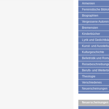
Armenien
Feministische Biblio
Biographien
Vergessene Autoren
Bremensien
Kinderbücher
Lyrik und Gedichtb
Kunst- und Ausstell
Kulturgeschichte
Belletristik und Ro
Reisebeschreibung
Berufs- und Weiterb
Theologie
Verschiedenes
Neuerscheinungen
Neuerscheinungen