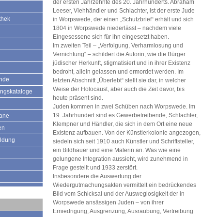
der ersten Jahrzehnte des 20. Jahrhunderts. Abraham
Leeser, Viehhändler und Schlachter, ist der erste Jude
thek
in Worpswede, der einen „Schutzbrief“ erhält und sich
1804 in Worpswede niederlässt – nachdem viele
Eingesessene sich für ihn eingesetzt haben.
Im zweiten Teil – „Verfolgung, Verharmlosung und
Vernichtung“ – schildert die Autorin, wie die Bürger
jüdischer Herkunft, stigmatisiert und in ihrer Existenz
bedroht, allein gelassen und ermordet werden. Im
ände
letzten Abschnitt „Überlebt“ stellt sie dar, in welcher
Weise der Holocaust, aber auch die Zeit davor, bis
ungskataloge
heute präsent sind.
Juden kommen in zwei Schüben nach Worpswede. Im
19. Jahrhundert sind es Gewerbetreibende, Schlachter,
mane
Klempner und Händler, die sich in dem Ort eine neue
en
Existenz aufbauen. Von der Künstlerkolonie angezogen,
ildung
siedeln sich seit 1910 auch Künstler und Schriftsteller,
ein Bildhauer und eine Malerin an. Was wie eine
gelungene Integration aussieht, wird zunehmend in
Frage gestellt und 1933 zerstört.
Insbesondere die Auswertung der
Wiedergutmachungsakten vermittelt ein bedrückendes
Bild vom Schicksal und der Ausweglosigkeit der in
Worpswede ansässigen Juden – von ihrer
Erniedrigung, Ausgrenzung, Ausraubung, Vertreibung