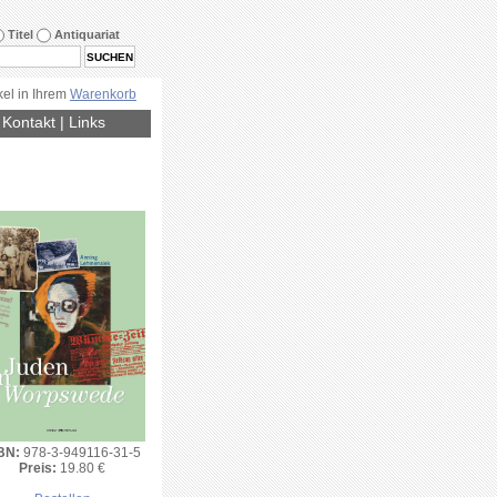
Titel
Antiquariat
kel in Ihrem
Warenkorb
|
Kontakt
|
Links
BN:
978-3-949116-31-5
Preis:
19.80 €