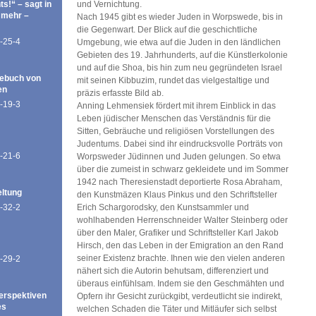
ts!“ – sagt in
und Vernichtung.
 mehr –
Nach 1945 gibt es wieder Juden in Worpswede, bis in
die Gegenwart. Der Blick auf die geschichtliche
-25-4
Umgebung, wie etwa auf die Juden in den ländlichen
Gebieten des 19. Jahrhunderts, auf die Künstlerkolonie
und auf die Shoa, bis hin zum neu gegründeten Israel
ebuch von
mit seinen Kibbuzim, rundet das vielgestaltige und
en
präzis erfasste Bild ab.
-19-3
Anning Lehmensiek fördert mit ihrem Einblick in das
Leben jüdischer Menschen das Verständnis für die
Sitten, Gebräuche und religiösen Vorstellungen des
Judentums. Dabei sind ihr eindrucksvolle Porträts von
-21-6
Worpsweder Jüdinnen und Juden gelungen. So etwa
über die zumeist in schwarz gekleidete und im Sommer
1942 nach Theresienstadt deportierte Rosa Abraham,
eltung
den Kunstmäzen Klaus Pinkus und den Schriftsteller
-32-2
Erich Schargorodsky, den Kunstsammler und
wohlhabenden Herrenschneider Walter Steinberg oder
über den Maler, Grafiker und Schriftsteller Karl Jakob
Hirsch, den das Leben in der Emigration an den Rand
seiner Existenz brachte. Ihnen wie den vielen anderen
-29-2
nähert sich die Autorin behutsam, differenziert und
überaus einfühlsam. Indem sie den Geschmähten und
erspektiven
Opfern ihr Gesicht zurückgibt, verdeutlicht sie indirekt,
es
welchen Schaden die Täter und Mitläufer sich selbst