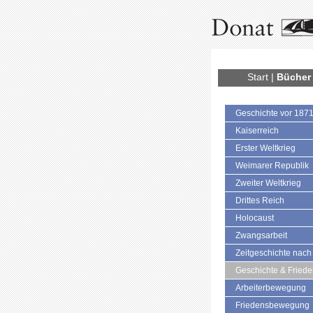
Start
|
Bücher
Geschichte vor 187
Kaiserreich
Erster Weltkrieg
Weimarer Republik
Zweiter Weltkrieg
Drittes Reich
Holocaust
Zwangsarbeit
Zeitgeschichte nach
Geschichte & Fried
Arbeiterbewegung
Friedensbewegung