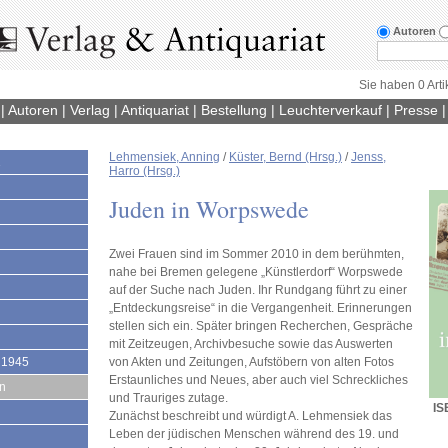
Autoren
Sie haben 0 Arti
|
Autoren
|
Verlag
|
Antiquariat
|
Bestellung
|
Leuchterverkauf
|
Presse
Lehmensiek, Anning
/
Küster, Bernd (Hrsg.)
/
Jenss,
1
Harro (Hrsg.)
Juden in Worpswede
Zwei Frauen sind im Sommer 2010 in dem berühmten,
nahe bei Bremen gelegene „Künstlerdorf“ Worpswede
auf der Suche nach Juden. Ihr Rundgang führt zu einer
„Entdeckungsreise“ in die Vergangenheit. Erinnerungen
stellen sich ein. Später bringen Recherchen, Gespräche
mit Zeitzeugen, Archivbesuche sowie das Auswerten
 1945
von Akten und Zeitungen, Aufstöbern von alten Fotos
Erstaunliches und Neues, aber auch viel Schreckliches
en
und Trauriges zutage.
IS
Zunächst beschreibt und würdigt A. Lehmensiek das
Leben der jüdischen Menschen während des 19. und