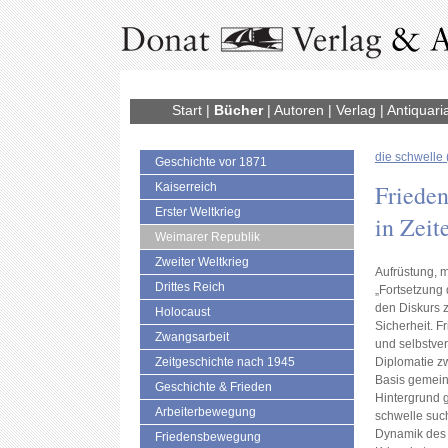
Start
|
Bücher
|
Autoren
|
Verlag
|
Antiquari
die schwelle 
Geschichte vor 1871
Frieden
Kaiserreich
Erster Weltkrieg
in Zeit
Weimarer Republik
Zweiter Weltkrieg
Aufrüstung, m
Drittes Reich
„Fortsetzung 
den Diskurs z
Holocaust
Sicherheit. F
Zwangsarbeit
und selbstver
Zeitgeschichte nach 1945
Diplomatie z
Basis gemein
Geschichte & Frieden
Hintergrund g
Arbeiterbewegung
schwelle suc
Dynamik des 
Friedensbewegung