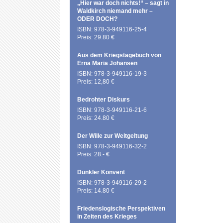
„Hier war doch nichts!“ – sagt in
Waldkirch niemand mehr –
ODER DOCH?
ISBN: 978-3-949116-25-4
Preis: 29.80 €
Aus dem Kriegstagebuch von
Erna Maria Johansen
ISBN: 978-3-949116-19-3
Preis: 12,80 €
Bedrohter Diskurs
ISBN: 978-3-949116-21-6
Preis: 24.80 €
Der Wille zur Weltgeltung
ISBN: 978-3-949116-32-2
Preis: 28.- €
Dunkler Konvent
ISBN: 978-3-949116-29-2
Preis: 14.80 €
Friedenslogische Perspektiven
in Zeiten des Krieges