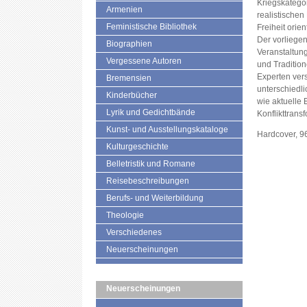
Kriegskatego
Armenien
realistischen
Feministische Bibliothek
Freiheit orie
Der vorliege
Biographien
Veranstaltun
Vergessene Autoren
und Tradition
Experten vers
Bremensien
unterschiedli
Kinderbücher
wie aktuelle 
Lyrik und Gedichtbände
Konflikttrans
Kunst- und Ausstellungskataloge
Hardcover, 9
Kulturgeschichte
Belletristik und Romane
Reisebeschreibungen
Berufs- und Weiterbildung
Theologie
Verschiedenes
Neuerscheinungen
Neuerscheinungen