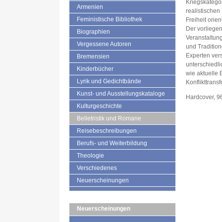
Kriegskatego
Armenien
realistischen
Feministische Bibliothek
Freiheit orie
Der vorliege
Biographien
Veranstaltun
Vergessene Autoren
und Tradition
Experten vers
Bremensien
unterschiedli
Kinderbücher
wie aktuelle 
Lyrik und Gedichtbände
Konflikttrans
Kunst- und Ausstellungskataloge
Hardcover, 9
Kulturgeschichte
Belletristik und Romane
Reisebeschreibungen
Berufs- und Weiterbildung
Theologie
Verschiedenes
Neuerscheinungen
Neuerscheinungen