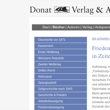
Start
|
Bücher
|
Autoren
|
Verlag
|
Antiquari
die schwelle 
Geschichte vor 1871
Frieden
Kaiserreich
Erster Weltkrieg
in Zeit
Weimarer Republik
Zweiter Weltkrieg
Aufrüstung, m
Drittes Reich
„Fortsetzung 
den Diskurs z
Holocaust
Sicherheit. F
Zwangsarbeit
und selbstver
Zeitgeschichte nach 1945
Diplomatie z
Basis gemein
Geschichte & Frieden
Hintergrund g
Arbeiterbewegung
schwelle suc
Dynamik des 
Friedensbewegung