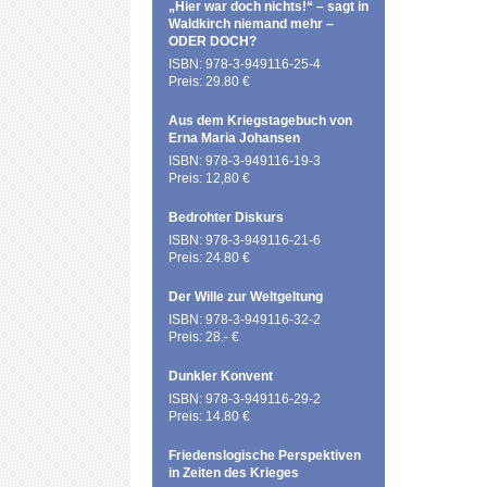
„Hier war doch nichts!“ – sagt in
Waldkirch niemand mehr –
ODER DOCH?
ISBN: 978-3-949116-25-4
Preis: 29.80 €
Aus dem Kriegstagebuch von
Erna Maria Johansen
ISBN: 978-3-949116-19-3
Preis: 12,80 €
Bedrohter Diskurs
ISBN: 978-3-949116-21-6
Preis: 24.80 €
Der Wille zur Weltgeltung
ISBN: 978-3-949116-32-2
Preis: 28.- €
Dunkler Konvent
ISBN: 978-3-949116-29-2
Preis: 14.80 €
Friedenslogische Perspektiven
in Zeiten des Krieges