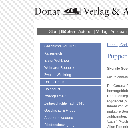
Start
|
Bücher
|
Autoren
|
Verlag
|
Antiquari
Hannig, Chris
Geschichte vor 1871
Puppen
Kaiserreich
Erster Weltkrieg
Weimarer Republik
Skurrile Ges
Zweiter Weltkrieg
Mit Zeichnung
Drittes Reich
Die Corona-
Holocaust
hervorgetrieb
Rad in entleg
Zwangsarbeit
regelrecht „a
Zeitgeschichte nach 1945
Innere von P
Geschichte & Frieden
makabre Beg
aufdrängten: 
Arbeiterbewegung
Vacui“, Psych
Friedensbewegung
Allan Poe eri