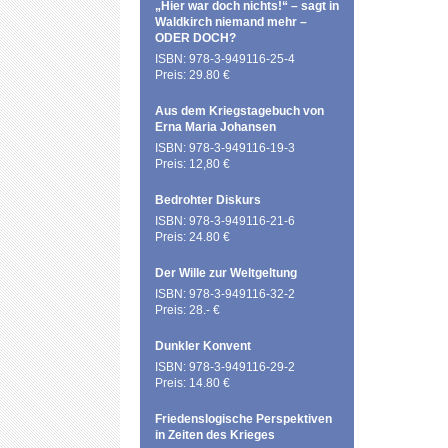
„Hier war doch nichts!“ – sagt in
Waldkirch niemand mehr –
ODER DOCH?
ISBN: 978-3-949116-25-4
Preis: 29.80 €
Aus dem Kriegstagebuch von
Erna Maria Johansen
ISBN: 978-3-949116-19-3
Preis: 12,80 €
Bedrohter Diskurs
ISBN: 978-3-949116-21-6
Preis: 24.80 €
Der Wille zur Weltgeltung
ISBN: 978-3-949116-32-2
Preis: 28.- €
Dunkler Konvent
ISBN: 978-3-949116-29-2
Preis: 14.80 €
Friedenslogische Perspektiven
in Zeiten des Krieges