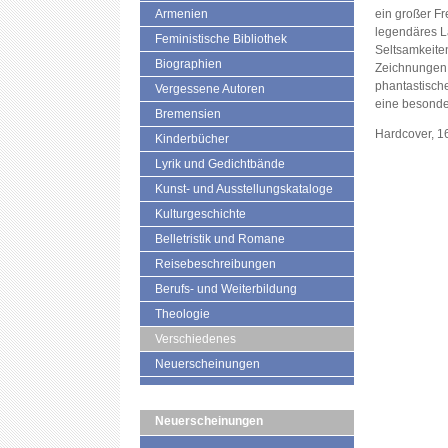
Armenien
ein großer Fr
legendäres L
Feministische Bibliothek
Seltsamkeiten
Biographien
Zeichnungen 
phantastisch
Vergessene Autoren
eine besonde
Bremensien
Hardcover, 1
Kinderbücher
Lyrik und Gedichtbände
Kunst- und Ausstellungskataloge
Kulturgeschichte
Belletristik und Romane
Reisebeschreibungen
Berufs- und Weiterbildung
Theologie
Verschiedenes
Neuerscheinungen
Neuerscheinungen