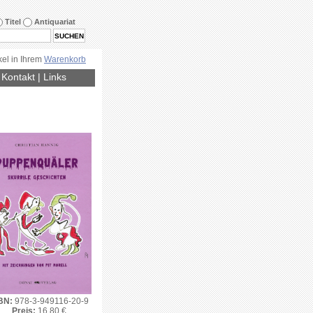
Titel
Antiquariat
kel in Ihrem
Warenkorb
|
Kontakt
|
Links
BN:
978-3-949116-20-9
Preis:
16.80 €