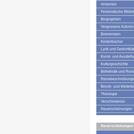
Armenien
Feministische Biblio
Biographien
Vergessene Autoren
Bremensien
Kinderbücher
Lyrik und Gedichtb
Kunst- und Ausstell
Kulturgeschichte
Belletristik und Ro
Reisebeschreibung
Berufs- und Weiterb
Theologie
Verschiedenes
Neuerscheinungen
Neuerscheinungen