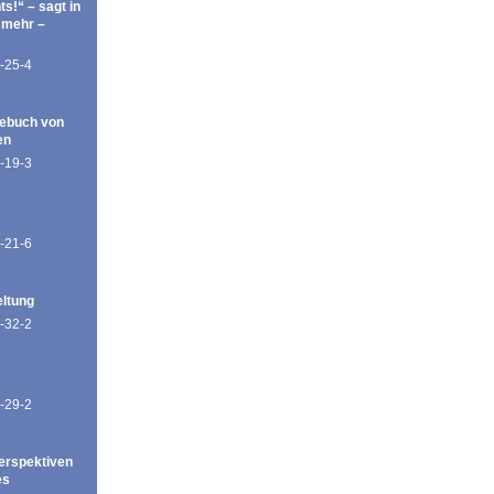
ts!“ – sagt in
 mehr –
-25-4
ebuch von
en
-19-3
-21-6
eltung
-32-2
-29-2
erspektiven
es