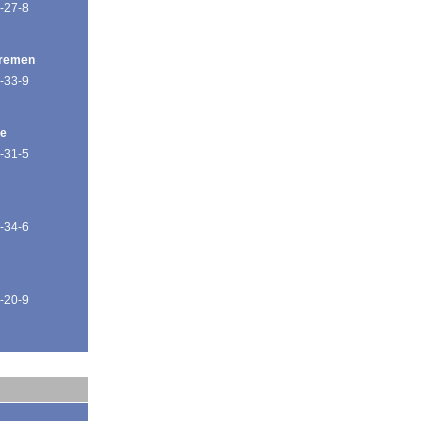
-27-8
Bremen
-33-9
de
-31-5
-34-6
-20-9