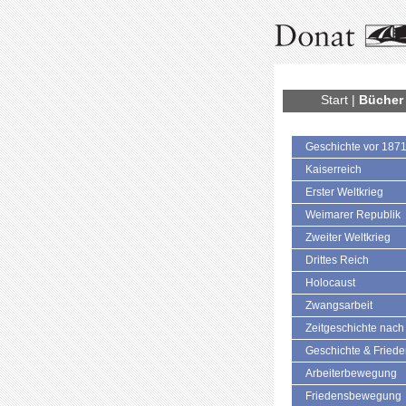
Start
|
Bücher
Geschichte vor 187
Kaiserreich
Erster Weltkrieg
Weimarer Republik
Zweiter Weltkrieg
Drittes Reich
Holocaust
Zwangsarbeit
Zeitgeschichte nach
Geschichte & Fried
Arbeiterbewegung
Friedensbewegung