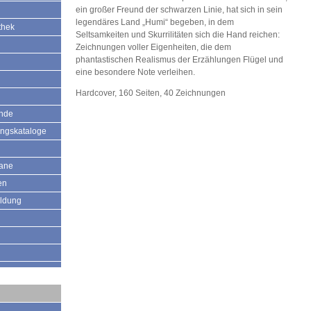
ein großer Freund der schwarzen Linie, hat sich in sein
legendäres Land „Humi“ begeben, in dem
thek
Seltsamkeiten und Skurrilitäten sich die Hand reichen:
Zeichnungen voller Eigenheiten, die dem
phantastischen Realismus der Erzählungen Flügel und
eine besondere Note verleihen.
Hardcover, 160 Seiten, 40 Zeichnungen
ände
ungskataloge
mane
en
ildung