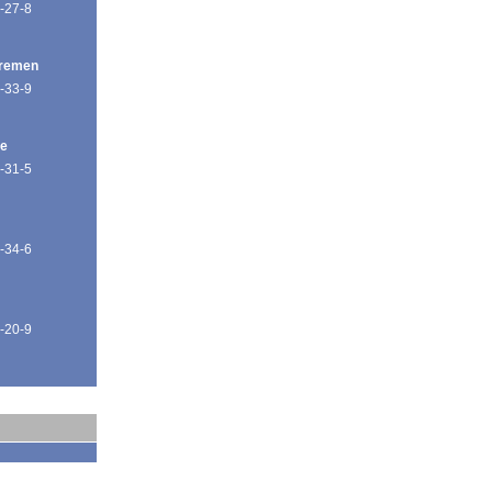
-27-8
Bremen
-33-9
de
-31-5
-34-6
-20-9