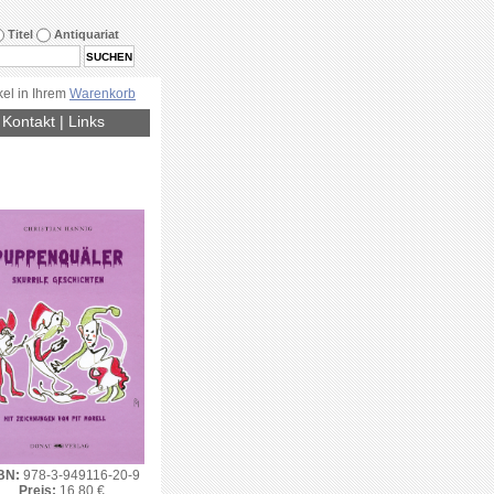
Titel
Antiquariat
kel in Ihrem
Warenkorb
|
Kontakt
|
Links
BN:
978-3-949116-20-9
Preis:
16.80 €