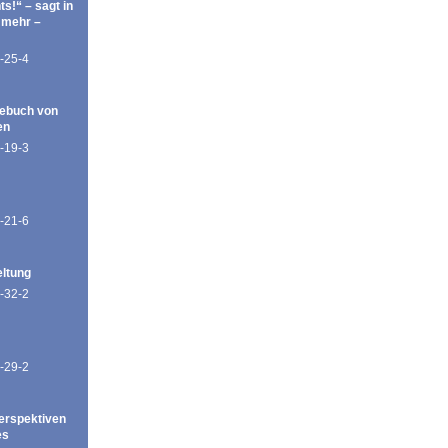
ts!“ – sagt in
 mehr –
-25-4
ebuch von
en
-19-3
-21-6
eltung
-32-2
-29-2
erspektiven
es