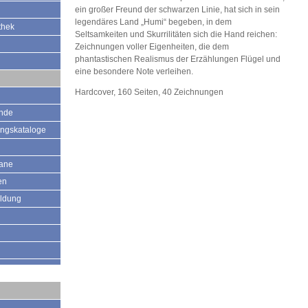
ein großer Freund der schwarzen Linie, hat sich in sein
legendäres Land „Humi“ begeben, in dem
thek
Seltsamkeiten und Skurrilitäten sich die Hand reichen:
Zeichnungen voller Eigenheiten, die dem
phantastischen Realismus der Erzählungen Flügel und
eine besondere Note verleihen.
Hardcover, 160 Seiten, 40 Zeichnungen
ände
ungskataloge
mane
en
ildung