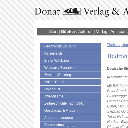
Start
|
Bücher
|
Autoren
|
Verlag
|
Antiquari
Theisen, Her
Geschichte vor 1871
Bedroht
Kaiserreich
Erster Weltkrieg
Weimarer Republik
Deutsche St
Zweiter Weltkrieg
[= Schriftenr
Drittes Reich
Mit Beiträgen
Holocaust
Peter Brandt,
Butterwegge,
Zwangsarbeit
Däubler, Hel
Zeitgeschichte nach 1945
Elmer, Leo En
Geschichte & Frieden
Stephan Goro
Tessa Hofman
Arbeiterbewegung
Henken, Elma
Friedensbewegung
Dietmar Köste