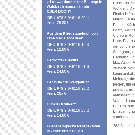
„Hier war doch nichts!“ – sagt in
Christoph Bu
Waldkirch niemand mehr –
Wolfgang Däu
ODER DOCH?
Finckh-Kräme
ISBN: 978-3-949116-25-4
Margot Käßma
Preis: 29.80 €
Dietmar Köst
Lentz, Klaus 
Aus dem Kriegstagebuch von
Clemens Ronn
Erna Maria Johansen
Hans-Eberhar
ISBN: 978-3-949116-19-3
der Schulenb
Preis: 12,80 €
Springhart, 
Hermann Vink
Bedrohter Diskurs
Max Weber, W
ISBN: 978-3-949116-21-6
Zumach) verd
Preis: 24.80 €
kaum artikuli
Meinungsstrei
Der Wille zur Weltgeltung
forciert, um e
ISBN: 978-3-949116-32-2
und dass es,
Preis: 28.- €
verhindern, 
Verhandlunge
Dunkler Konvent
Parolen eine 
ISBN: 978-3-949116-29-2
Entspannung 
Preis: 14.80 €
sondern den F
368 Seiten, 
Friedenslogische Perspektiven
in Zeiten des Krieges