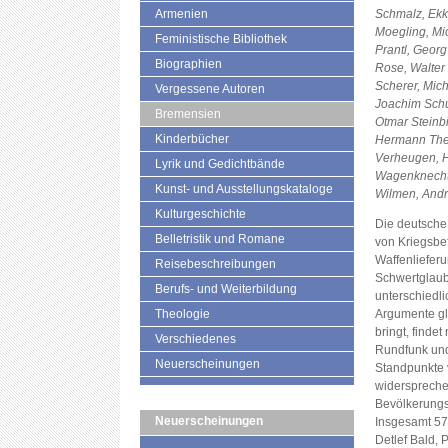
Armenien
Schmalz, Ekk
Moegling, Mic
Feministische Bibliothek
Prantl, Geor
Biographien
Rose, Walter
Scherer, Mic
Vergessene Autoren
Joachim Schus
Bremensien
Otmar Steinbi
Kinderbücher
Hermann Thei
Verheugen, H
Lyrik und Gedichtbände
Wagenknecht,
Kunst- und Ausstellungskataloge
Wilmen, And
Kulturgeschichte
Die deutsche 
Belletristik und Romane
von Kriegsbe
Waffenliefer
Reisebeschreibungen
Schwertglaube
Berufs- und Weiterbildung
unterschiedl
Theologie
Argumente gl
bringt, findet
Verschiedenes
Rundfunk und
Neuerscheinungen
Standpunkte 
widerspreche
Bevölkerungs
Neuerscheinungen
Insgesamt 57 
Detlef Bald, 