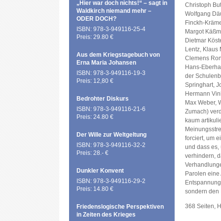
„Hier war doch nichts!“ – sagt in
Christoph Bu
Waldkirch niemand mehr –
Wolfgang Däu
ODER DOCH?
Finckh-Kräme
ISBN: 978-3-949116-25-4
Margot Käßma
Preis: 29.80 €
Dietmar Köst
Lentz, Klaus 
Aus dem Kriegstagebuch von
Clemens Ronn
Erna Maria Johansen
Hans-Eberhar
ISBN: 978-3-949116-19-3
der Schulenb
Preis: 12,80 €
Springhart, 
Hermann Vink
Bedrohter Diskurs
Max Weber, W
ISBN: 978-3-949116-21-6
Zumach) verd
Preis: 24.80 €
kaum artikuli
Meinungsstrei
Der Wille zur Weltgeltung
forciert, um e
ISBN: 978-3-949116-32-2
und dass es,
Preis: 28.- €
verhindern, 
Verhandlunge
Dunkler Konvent
Parolen eine 
ISBN: 978-3-949116-29-2
Entspannung 
Preis: 14.80 €
sondern den F
368 Seiten, 
Friedenslogische Perspektiven
in Zeiten des Krieges