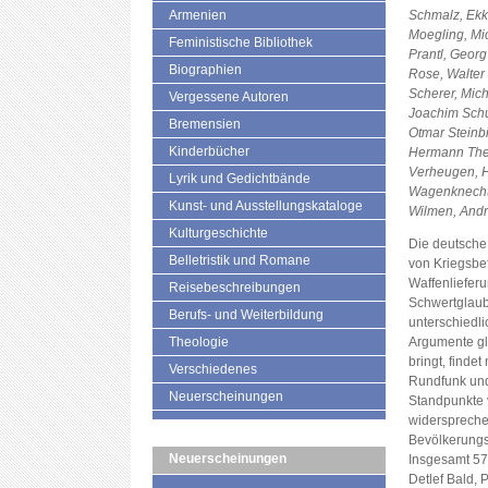
Armenien
Schmalz, Ekk
Moegling, Mic
Feministische Bibliothek
Prantl, Geor
Biographien
Rose, Walter
Scherer, Mic
Vergessene Autoren
Joachim Schus
Bremensien
Otmar Steinbi
Kinderbücher
Hermann Thei
Verheugen, H
Lyrik und Gedichtbände
Wagenknecht,
Kunst- und Ausstellungskataloge
Wilmen, And
Kulturgeschichte
Die deutsche 
Belletristik und Romane
von Kriegsbe
Waffenliefer
Reisebeschreibungen
Schwertglaube
Berufs- und Weiterbildung
unterschiedl
Theologie
Argumente gl
bringt, findet
Verschiedenes
Rundfunk und
Neuerscheinungen
Standpunkte 
widerspreche
Bevölkerungs
Neuerscheinungen
Insgesamt 57 
Detlef Bald, 