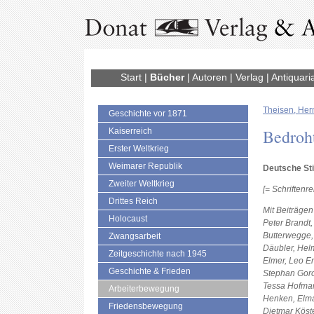
Start
|
Bücher
|
Autoren
|
Verlag
|
Antiquari
Theisen, Her
Geschichte vor 1871
Bedroht
Kaiserreich
Erster Weltkrieg
Weimarer Republik
Deutsche St
Zweiter Weltkrieg
[= Schriftenr
Drittes Reich
Mit Beiträgen
Holocaust
Peter Brandt,
Butterwegge,
Zwangsarbeit
Däubler, Hel
Zeitgeschichte nach 1945
Elmer, Leo En
Geschichte & Frieden
Stephan Goro
Tessa Hofman
Arbeiterbewegung
Henken, Elma
Friedensbewegung
Dietmar Köste