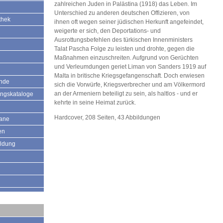
zahlreichen Juden in Palästina (1918) das Leben. Im
Unterschied zu anderen deutschen Offizieren, von
thek
ihnen oft wegen seiner jüdischen Herkunft angefeindet,
weigerte er sich, den Deportations- und
Ausrottungsbefehlen des türkischen Innenministers
Talat Pascha Folge zu leisten und drohte, gegen die
Maßnahmen einzuschreiten. Aufgrund von Gerüchten
und Verleumdungen geriet Liman von Sanders 1919 auf
Malta in britische Kriegsgefangenschaft. Doch erwiesen
ände
sich die Vorwürfe, Kriegsverbrecher und am Völkermord
an der Armeniern beteiligt zu sein, als haltlos - und er
ungskataloge
kehrte in seine Heimat zurück.
Hardcover, 208 Seiten, 43 Abbildungen
mane
en
ildung