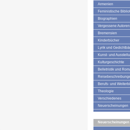
Armenien
Feministische Biblio
Biographien
Vergessene Autoren
Bremensien
Kinderbücher
Lyrik und Gedichtb
Kunst- und Ausstell
Kulturgeschichte
Belletristik und Ro
Reisebeschreibung
Berufs- und Weiterb
Theologie
Verschiedenes
Neuerscheinungen
Neuerscheinungen