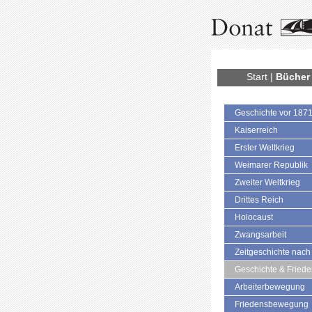
Start
|
Bücher
Geschichte vor 187
Kaiserreich
Erster Weltkrieg
Weimarer Republik
Zweiter Weltkrieg
Drittes Reich
Holocaust
Zwangsarbeit
Zeitgeschichte nach
Geschichte & Fried
Arbeiterbewegung
Friedensbewegung