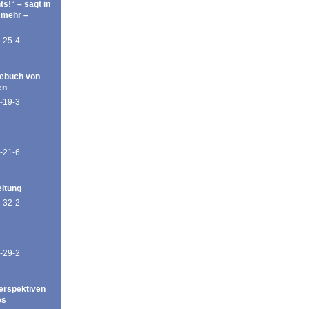
ts!“ – sagt in
 mehr –
-25-4
ebuch von
en
-19-3
-21-6
eltung
-32-2
-29-2
erspektiven
es