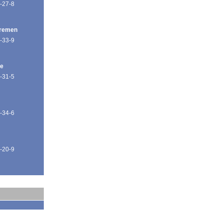
-27-8
Bremen
-33-9
de
-31-5
-34-6
-20-9