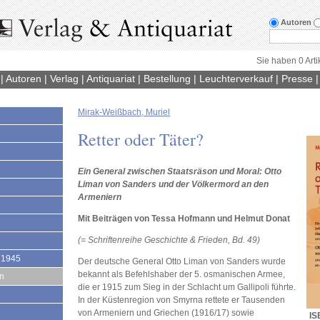
Autoren
Sie haben 0 Arti
|
Autoren
|
Verlag
|
Antiquariat
|
Bestellung
|
Leuchterverkauf
|
Presse
Mirak-Weißbach, Muriel
1
Retter oder Täter?
Ein General zwischen Staatsräson und Moral: Otto
Liman von Sanders und der Völkermord an den
Armeniern
Mit Beiträgen von Tessa Hofmann und Helmut Donat
(= Schriftenreihe Geschichte & Frieden, Bd. 49)
 1945
Der deutsche General Otto Liman von Sanders wurde
bekannt als Befehlshaber der 5. osmanischen Armee,
en
die er 1915 zum Sieg in der Schlacht um Gallipoli führte.
In der Küstenregion von Smyrna rettete er Tausenden
von Armeniern und Griechen (1916/17) sowie
IS