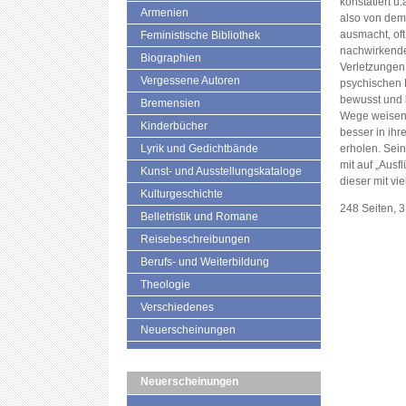
konstatiert u
Armenien
also von dem
ausmacht, oft 
Feministische Bibliothek
nachwirkende
Biographien
Verletzungen
Vergessene Autoren
psychischen B
bewusst und 
Bremensien
Wege weisen,
Kinderbücher
besser in ihr
Lyrik und Gedichtbände
erholen. Sein
mit auf „Ausf
Kunst- und Ausstellungskataloge
dieser mit vi
Kulturgeschichte
248 Seiten, 
Belletristik und Romane
Reisebeschreibungen
Berufs- und Weiterbildung
Theologie
Verschiedenes
Neuerscheinungen
Neuerscheinungen