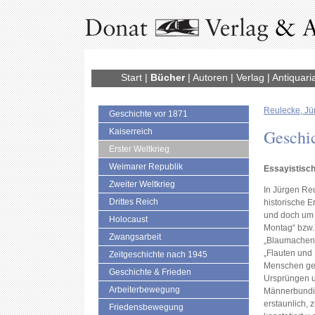
Start
|
Bücher
|
Autoren
|
Verlag
|
Antiquari
Reulecke, Jü
Geschichte vor 1871
Geschi
Kaiserreich
Erster Weltkrieg
Weimarer Republik
Essayistisch
Zweiter Weltkrieg
In Jürgen Re
Drittes Reich
historische E
und doch um v
Holocaust
Montag“ bzw.
Zwangsarbeit
„Blaumachen
„Flauten und 
Zeitgeschichte nach 1945
Menschen geh
Geschichte & Frieden
Ursprüngen 
Arbeiterbewegung
Männerbundide
erstaunlich, 
Friedensbewegung