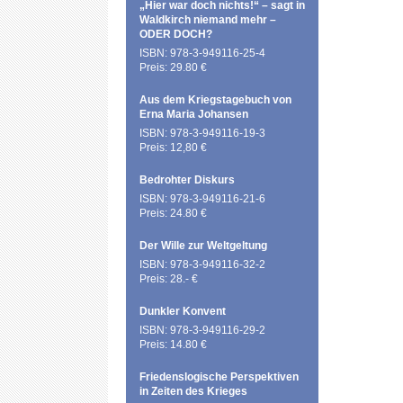
„Hier war doch nichts!“ – sagt in
Waldkirch niemand mehr –
ODER DOCH?
ISBN: 978-3-949116-25-4
Preis: 29.80 €
Aus dem Kriegstagebuch von
Erna Maria Johansen
ISBN: 978-3-949116-19-3
Preis: 12,80 €
Bedrohter Diskurs
ISBN: 978-3-949116-21-6
Preis: 24.80 €
Der Wille zur Weltgeltung
ISBN: 978-3-949116-32-2
Preis: 28.- €
Dunkler Konvent
ISBN: 978-3-949116-29-2
Preis: 14.80 €
Friedenslogische Perspektiven
in Zeiten des Krieges