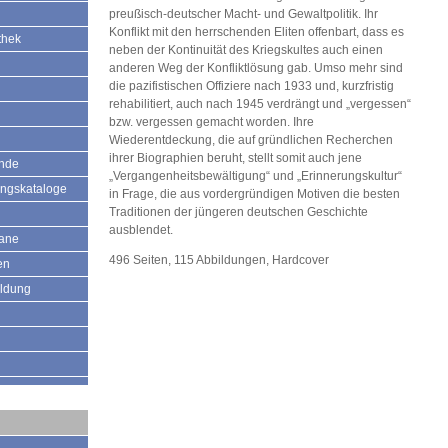
preußisch-deutscher Macht- und Gewaltpolitik. Ihr
Konflikt mit den herrschenden Eliten offenbart, dass es
thek
neben der Kontinuität des Kriegskultes auch einen
anderen Weg der Konfliktlösung gab. Umso mehr sind
die pazifistischen Offiziere nach 1933 und, kurzfristig
rehabilitiert, auch nach 1945 verdrängt und „vergessen“
bzw. vergessen gemacht worden. Ihre
Wiederentdeckung, die auf gründlichen Recherchen
ihrer Biographien beruht, stellt somit auch jene
ände
„Vergangenheitsbewältigung“ und „Erinnerungskultur“
ungskataloge
in Frage, die aus vordergründigen Motiven die besten
Traditionen der jüngeren deutschen Geschichte
ausblendet.
mane
496 Seiten, 115 Abbildungen, Hardcover
en
ildung