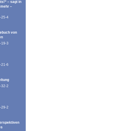
ts!“ – sagt in
 mehr –
-25-4
ebuch von
en
-19-3
-21-6
eltung
-32-2
-29-2
erspektiven
es