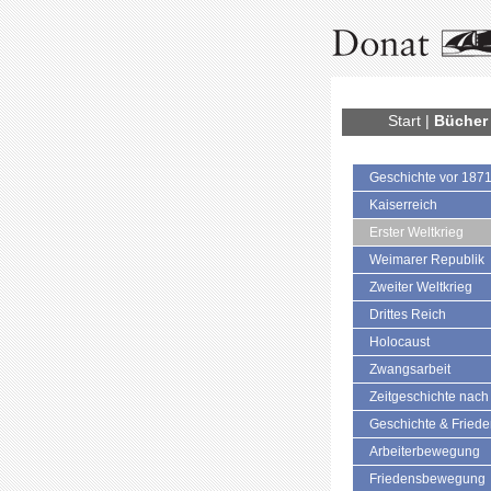
Start
|
Bücher
Geschichte vor 187
Kaiserreich
Erster Weltkrieg
Weimarer Republik
Zweiter Weltkrieg
Drittes Reich
Holocaust
Zwangsarbeit
Zeitgeschichte nach
Geschichte & Fried
Arbeiterbewegung
Friedensbewegung