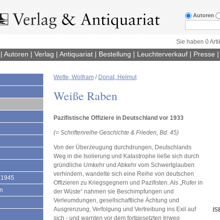
Autoren
Sie haben 0 Arti
|
Autoren
|
Verlag
|
Antiquariat
|
Bestellung
|
Leuchterverkauf
|
Presse
Wette, Wolfram
/
Donat, Helmut
1
Weiße Raben
Pazifistische Offiziere in Deutschland vor 1933
(= Schriftenreihe Geschichte & Frieden, Bd. 45)
Von der Überzeugung durchdrungen, Deutschlands
Weg in die Isolierung und Katastrophe ließe sich durch
gründliche Umkehr und Abkehr vom Schwertglauben
verhindern, wandelte sich eine Reihe von deutschen
 1945
Offizieren zu Kriegsgegnern und Pazifisten. Als „Rufer in
en
der Wüste“ nahmen sie Beschimpfungen und
Verleumdungen, gesellschaftliche Ächtung und
Ausgrenzung, Verfolgung und Vertreibung ins Exil auf
IS
sich - und warnten vor dem fortgesetzten Irrweg