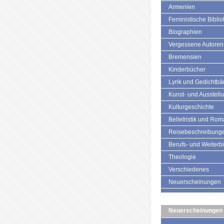
Armenien
Feministische Biblio
Biographien
Vergessene Autoren
Bremensien
Kinderbücher
Lyrik und Gedichtb
Kunst- und Ausstell
Kulturgeschichte
Belletristik und Ro
Reisebeschreibung
Berufs- und Weiterb
Theologie
Verschiedenes
Neuerscheinungen
Neuerscheinungen