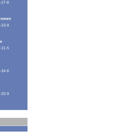
-27-8
Bremen
-33-9
de
-31-5
-34-6
-20-9