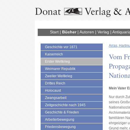
Start
|
Bücher
|
Autoren
|
Verlag
|
Antiquari
Arras, Hartmu
Geschichte vor 1871
Vom Fr
Kaiserreich
Erster Weltkrieg
Propaga
Weimarer Republik
Nationa
Zweiter Weltkrieg
Drittes Reich
Mein Vater E
Holocaust
Nur durch Zu
Zwangsarbeit
seines Großva
Zeitgeschichte nach 1945
Nationalsozia
Geschichte & Frieden
Archivmateri
familiären Na
Arbeiterbewegung
ehrgeiziger u
Friedensbewegung
Grund mehr, 