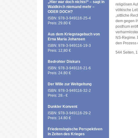
„Hier war doch nichts!“ – sagt in
religiösen Au
Waldkirch niemand mehr –
völkische Lebe
ODER DOCH?
„sittliche Re
ISBN: 978-3-949116-25-4
dem gegen ih
Preis: 29.80 €
posthum eröf
verharmlosten
Aus dem Kriegstagebuch von
NS-Regime. Da
Erna Maria Johansen
den Prozess e
ISBN: 978-3-949116-19-3
Preis: 12,80 €
544 Seiten, 
Bedrohter Diskurs
ISBN: 978-3-949116-21-6
Preis: 24.80 €
Der Wille zur Weltgeltung
ISBN: 978-3-949116-32-2
Preis: 28.- €
Dunkler Konvent
ISBN: 978-3-949116-29-2
Preis: 14.80 €
Friedenslogische Perspektiven
in Zeiten des Krieges