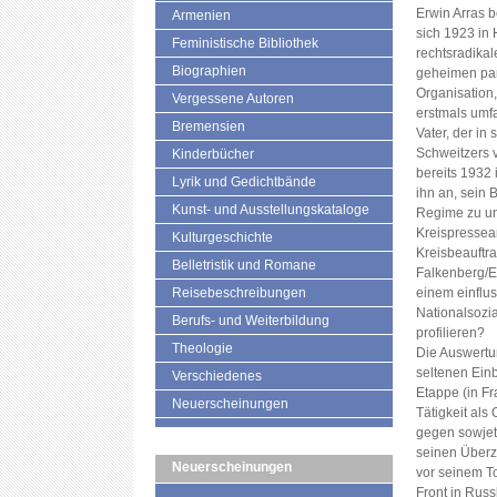
Erwin Arras b
Armenien
sich 1923 in
Feministische Bibliothek
rechtsradikal
Biographien
geheimen par
Organisation,
Vergessene Autoren
erstmals umfa
Bremensien
Vater, der in
Schweitzers v
Kinderbücher
bereits 1932
Lyrik und Gedichtbände
ihn an, sein 
Kunst- und Ausstellungskataloge
Regime zu un
Kreispresseam
Kulturgeschichte
Kreisbeauftr
Belletristik und Romane
Falkenberg/E
Reisebeschreibungen
einem einflu
Nationalsozi
Berufs- und Weiterbildung
profilieren?
Theologie
Die Auswertun
seltenen Einb
Verschiedenes
Etappe (in F
Neuerscheinungen
Tätigkeit al
gegen sowjet
seinen Überz
Neuerscheinungen
vor seinem T
Front in Rus