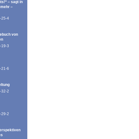
ts!“ – sagt in
 mehr –
-25-4
ebuch von
en
-19-3
-21-6
eltung
-32-2
-29-2
erspektiven
es