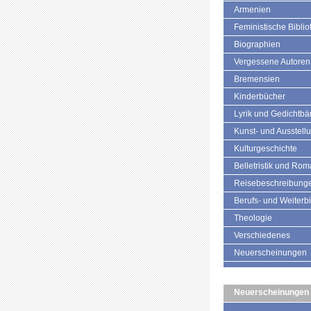
Armenien
Feministische Biblio
Biographien
Vergessene Autoren
Bremensien
Kinderbücher
Lyrik und Gedichtb
Kunst- und Ausstell
Kulturgeschichte
Belletristik und Ro
Reisebeschreibung
Berufs- und Weiterb
Theologie
Verschiedenes
Neuerscheinungen
Neuerscheinungen