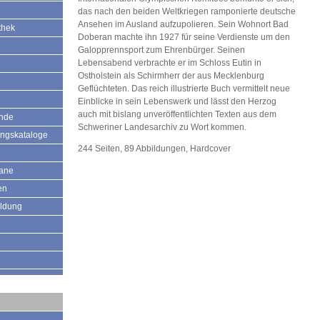
das nach den beiden Weltkriegen ramponierte deutsche
Ansehen im Ausland aufzupolieren. Sein Wohnort Bad
thek
Doberan machte ihn 1927 für seine Verdienste um den
Galopprennsport zum Ehrenbürger. Seinen
Lebensabend verbrachte er im Schloss Eutin in
Ostholstein als Schirmherr der aus Mecklenburg
Geflüchteten. Das reich illustrierte Buch vermittelt neue
Einblicke in sein Lebenswerk und lässt den Herzog
auch mit bislang unveröffentlichten Texten aus dem
ände
Schweriner Landesarchiv zu Wort kommen.
ungskataloge
244 Seiten, 89 Abbildungen, Hardcover
mane
en
ildung