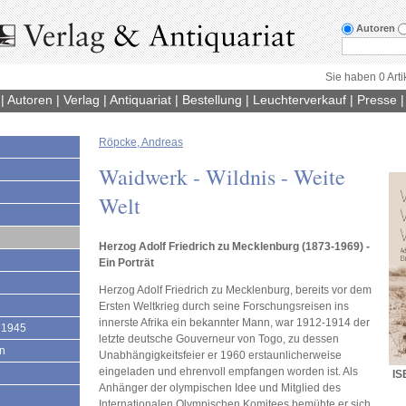
Autoren
Sie haben 0 Arti
|
Autoren
|
Verlag
|
Antiquariat
|
Bestellung
|
Leuchterverkauf
|
Presse
Röpcke, Andreas
1
Waidwerk - Wildnis - Weite
Welt
Herzog Adolf Friedrich zu Mecklenburg (1873-1969) -
Ein Porträt
Herzog Adolf Friedrich zu Mecklenburg, bereits vor dem
Ersten Weltkrieg durch seine Forschungsreisen ins
innerste Afrika ein bekannter Mann, war 1912-1914 der
 1945
letzte deutsche Gouverneur von Togo, zu dessen
en
Unabhängigkeitsfeier er 1960 erstaunlicherweise
eingeladen und ehrenvoll empfangen worden ist. Als
IS
Anhänger der olympischen Idee und Mitglied des
Internationalen Olympischen Komitees bemühte er sich,