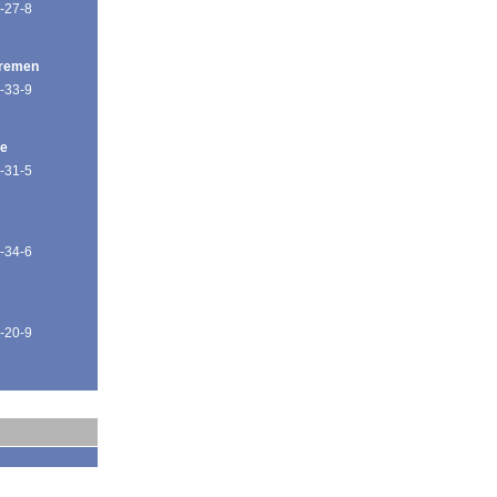
-27-8
Bremen
-33-9
de
-31-5
-34-6
-20-9