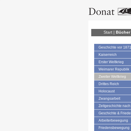
Start
|
Bücher
Geschichte vor 187
Kaiserreich
Erster Weltkrieg
Weimarer Republik
Zweiter Weltkrieg
Drittes Reich
Holocaust
Zwangsarbeit
Zeitgeschichte nach
Geschichte & Fried
Arbeiterbewegung
Friedensbewegung