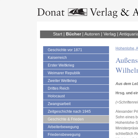
Start
|
Bücher
|
Autoren
|
Verlag
|
Antiquari
Hohenlohe, A
Geschichte vor 1871
Außens
Kaiserreich
Erster Weltkrieg
Wilhelm
Weimarer Republik
Zweiter Weltkrieg
Aus dem Leb
Drittes Reich
Hrsg. und ei
Holocaust
(=Schriftenre
Zwangsarbeit
Zeitgeschichte nach 1945
Alexander Pr
Sohn eines b
Geschichte & Frieden
Hohenlohe-Sch
Arbeiterbewegung
Ministerpräsi
schließlich 
Friedensbewegung