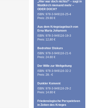
„Hier war doch nichts!“ – sagt in
Waldkirch niemand mehr –
ODER DOCH?
ISBN: 978-3-949116-25-4
Preis: 29.80 €
Aus dem Kriegstagebuch von
Erna Maria Johansen
ISBN: 978-3-949116-19-3
Preis: 12,80 €
Bedrohter Diskurs
ISBN: 978-3-949116-21-6
Preis: 24.80 €
Der Wille zur Weltgeltung
ISBN: 978-3-949116-32-2
Preis: 28.- €
Dunkler Konvent
ISBN: 978-3-949116-29-2
Preis: 14.80 €
Friedenslogische Perspektiven
in Zeiten des Krieges