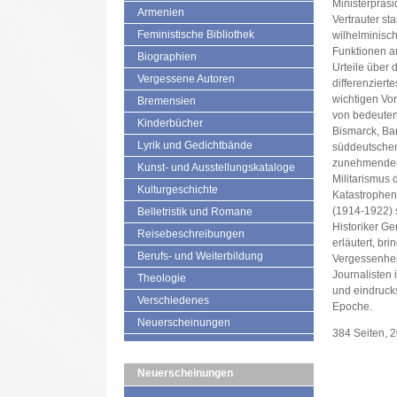
Ministerpräsi
Armenien
Vertrauter st
Feministische Bibliothek
wilhelminisc
Funktionen a
Biographien
Urteile über 
Vergessene Autoren
differenziert
wichtigen Vor
Bremensien
von bedeutend
Kinderbücher
Bismarck, Ba
Lyrik und Gedichtbände
süddeutschen 
zunehmenden
Kunst- und Ausstellungskataloge
Militarismus 
Kulturgeschichte
Katastrophenp
(1914-1922) s
Belletristik und Romane
Historiker G
Reisebeschreibungen
erläutert, br
Berufs- und Weiterbildung
Vergessenhei
Journalisten 
Theologie
und eindrucks
Verschiedenes
Epoche.
Neuerscheinungen
384 Seiten, 
Neuerscheinungen