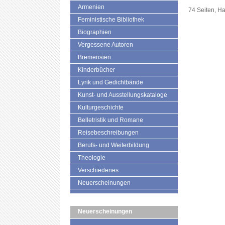
Armenien
74 Seiten, H
Feministische Bibliothek
Biographien
Vergessene Autoren
Bremensien
Kinderbücher
Lyrik und Gedichtbände
Kunst- und Ausstellungskataloge
Kulturgeschichte
Belletristik und Romane
Reisebeschreibungen
Berufs- und Weiterbildung
Theologie
Verschiedenes
Neuerscheinungen
Neuerscheinungen