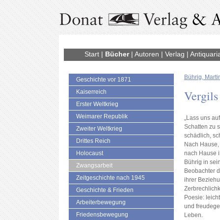
Start
|
Bücher
|
Autoren
|
Verlag
|
Antiquari
Bührig, Marti
Geschichte vor 1871
Vergils
Kaiserreich
Erster Weltkrieg
Weimarer Republik
„Lass uns au
Schatten zu 
Zweiter Weltkrieg
schädlich, sc
Drittes Reich
Nach Hause, 
Holocaust
nach Hause ih
Bührig in se
Zwangsarbeit
Beobachter d
Zeitgeschichte nach 1945
ihrer Beziehu
Zerbrechlichk
Geschichte & Frieden
Poesie: leicht
Arbeiterbewegung
und freudege
Friedensbewegung
Leben.