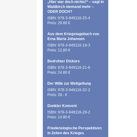
„Hier war doch nichts!“ – sagt in
Waldkirch niemand mehr –
ODER DOCH?
ISBN: 978-3-949116-25-4
Preis: 29.80 €
Aus dem Kriegstagebuch von
Erna Maria Johansen
ISBN: 978-3-949116-19-3
Preis: 12,80 €
Bedrohter Diskurs
ISBN: 978-3-949116-21-6
Preis: 24.80 €
Der Wille zur Weltgeltung
ISBN: 978-3-949116-32-2
Preis: 28.- €
Dunkler Konvent
ISBN: 978-3-949116-29-2
Preis: 14.80 €
Friedenslogische Perspektiven
in Zeiten des Krieges