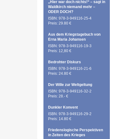
„Hier war doch nichts!“ – sagt in
Waldkirch niemand mehr –
ODER DOCH?
ISBN: 978-3-949116-25-4
Preis: 29.80 €
Aus dem Kriegstagebuch von
Erna Maria Johansen
ISBN: 978-3-949116-19-3
Preis: 12,80 €
Bedrohter Diskurs
ISBN: 978-3-949116-21-6
Preis: 24.80 €
Der Wille zur Weltgeltung
ISBN: 978-3-949116-32-2
Preis: 28.- €
Dunkler Konvent
ISBN: 978-3-949116-29-2
Preis: 14.80 €
Friedenslogische Perspektiven
in Zeiten des Krieges