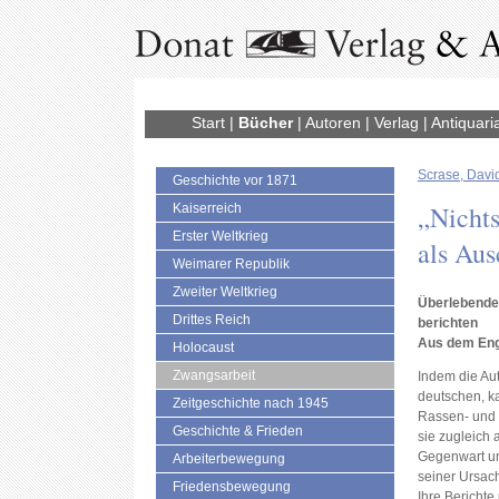
Start
|
Bücher
|
Autoren
|
Verlag
|
Antiquari
Scrase, Davi
Geschichte vor 1871
„Nichts
Kaiserreich
Erster Weltkrieg
als Aus
Weimarer Republik
Zweiter Weltkrieg
Überlebende 
Drittes Reich
berichten
Aus dem Eng
Holocaust
Zwangsarbeit
Indem die Au
deutschen, ka
Zeitgeschichte nach 1945
Rassen- und 
Geschichte & Frieden
sie zugleich 
Gegenwart un
Arbeiterbewegung
seiner Ursac
Friedensbewegung
Ihre Berichte