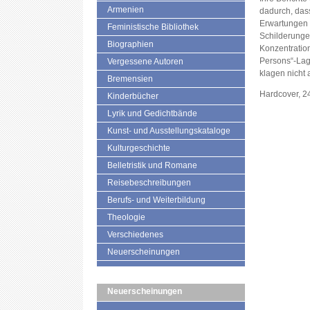
Armenien
dadurch, dass
Erwartungen 
Feministische Bibliothek
Schilderungen
Biographien
Konzentration
Persons“-Lag
Vergessene Autoren
klagen nicht 
Bremensien
Hardcover, 2
Kinderbücher
Lyrik und Gedichtbände
Kunst- und Ausstellungskataloge
Kulturgeschichte
Belletristik und Romane
Reisebeschreibungen
Berufs- und Weiterbildung
Theologie
Verschiedenes
Neuerscheinungen
Neuerscheinungen