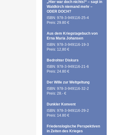
„Hier war doch nichts!“ – sagt in
Waldkirch niemand mehr –
ODER DOCH?
ISBN: 978-3-949116-25-4
Preis: 29.80 €
Aus dem Kriegstagebuch von
Erna Maria Johansen
ISBN: 978-3-949116-19-3
Preis: 12,80 €
Bedrohter Diskurs
ISBN: 978-3-949116-21-6
Preis: 24.80 €
Der Wille zur Weltgeltung
ISBN: 978-3-949116-32-2
Preis: 28.- €
Dunkler Konvent
ISBN: 978-3-949116-29-2
Preis: 14.80 €
Friedenslogische Perspektiven
in Zeiten des Krieges