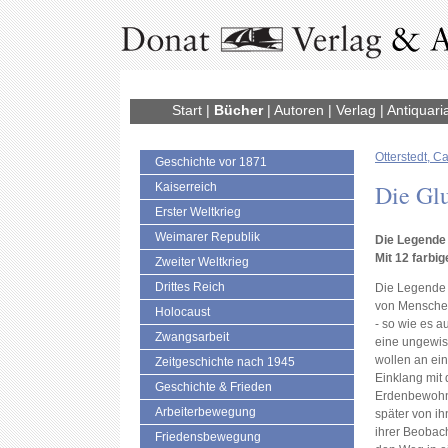
Start
|
Bücher
|
Autoren
|
Verlag
|
Antiquari
Otterstedt, C
Geschichte vor 1871
Die Gl
Kaiserreich
Erster Weltkrieg
Weimarer Republik
Die Legende
Mit 12 farbig
Zweiter Weltkrieg
Drittes Reich
Die Legende 
von Menschen
Holocaust
- so wie es a
Zwangsarbeit
eine ungewiss
wollen an ein
Zeitgeschichte nach 1945
Einklang mit
Geschichte & Frieden
Erdenbewohne
Arbeiterbewegung
später von i
ihrer Beobac
Friedensbewegung