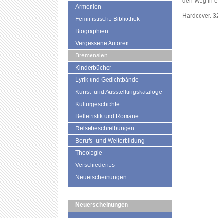
den Weg in e
Armenien
Hardcover, 32
Feministische Bibliothek
Biographien
Vergessene Autoren
Bremensien
Kinderbücher
Lyrik und Gedichtbände
Kunst- und Ausstellungskataloge
Kulturgeschichte
Belletristik und Romane
Reisebeschreibungen
Berufs- und Weiterbildung
Theologie
Verschiedenes
Neuerscheinungen
Neuerscheinungen