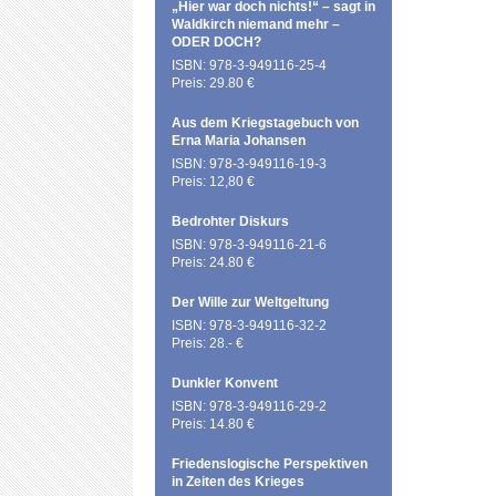
„Hier war doch nichts!“ – sagt in
Waldkirch niemand mehr –
ODER DOCH?
ISBN: 978-3-949116-25-4
Preis: 29.80 €
Aus dem Kriegstagebuch von
Erna Maria Johansen
ISBN: 978-3-949116-19-3
Preis: 12,80 €
Bedrohter Diskurs
ISBN: 978-3-949116-21-6
Preis: 24.80 €
Der Wille zur Weltgeltung
ISBN: 978-3-949116-32-2
Preis: 28.- €
Dunkler Konvent
ISBN: 978-3-949116-29-2
Preis: 14.80 €
Friedenslogische Perspektiven
in Zeiten des Krieges