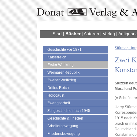
Start
|
Bücher
|
Autoren
|
Verlag
|
Antiquari
Stürmer, Harr
Geschichte vor 1871
Zwei Kr
Kaiserreich
Erster Weltkrieg
Konsta
Weimarer Republik
Zweiter Weltkrieg
Skizzen deut
Drittes Reich
Moral und Pol
Holocaust
(= Schriftenr
Zwangsarbeit
Harry Stürmer
Zeitgeschichte nach 1945
Korresponden
1915 nach Ko
Geschichte & Frieden
brach er mit 
Arbeiterbewegung
Deutschland. 
Friedensbewegung
Konstantinop