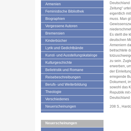
Deutschland 
Armenien
Zeitung“ urte
Feministische Bibliothek
eigentlich mi
Biographien
muss. Man gl
Gewissenszwa
Vergessene Autoren
niederschmet
Bremensien
Es stellt die 
deutschen Mi
Kinderbücher
Armeniern da
Lyrik und Gedichtbände
betrachtete d
Kunst- und Ausstellungskataloge
totzuschweige
zu sein. Zugl
Kulturgeschichte
erwerben, um 
Belletristik und Romane
der Einleitun
erregende Bu
Reisebeschreibungen
Dokument, im 
Berufs- und Weiterbildung
sowohl das K
Theologie
Republik mit 
Deutschland
Verschiedenes
Neuerscheinungen
208 S., Hard
Neuerscheinungen