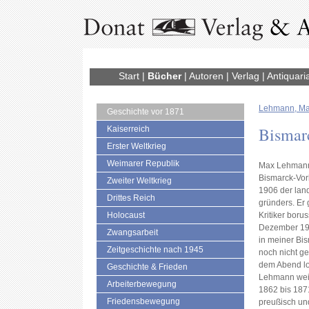
Start
|
Bücher
|
Autoren
|
Verlag
|
Antiquari
Lehmann, M
Geschichte vor 1871
Bismarc
Kaiserreich
Erster Weltkrieg
Weimarer Republik
Max Lehmann 
Bismarck-Vorl
Zweiter Weltkrieg
1906 der land
Drittes Reich
gründers. Er 
Holocaust
Kritiker boru
Dezember 1906
Zwangsarbeit
in meiner Bi
Zeitgeschichte nach 1945
noch nicht ge
dem Abend lo
Geschichte & Frieden
Lehmann weist
Arbeiterbewegung
1862 bis 1871
Friedensbewegung
preußisch und