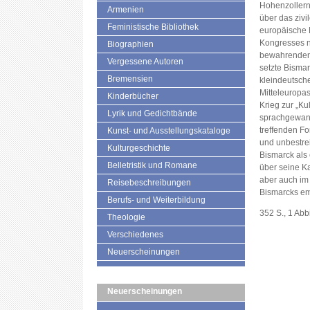
Hohenzollern
Armenien
über das zivi
Feministische Bibliothek
europäische 
Kongresses ni
Biographien
bewahrenden
Vergessene Autoren
setzte Bisma
Bremensien
kleindeutsche
Mitteleuropas
Kinderbücher
Krieg zur „Ku
Lyrik und Gedichtbände
sprachgewand
treffenden F
Kunst- und Ausstellungskataloge
und unbestrei
Kulturgeschichte
Bismarck als 
Belletristik und Romane
über seine Ka
aber auch im
Reisebeschreibungen
Bismarcks em
Berufs- und Weiterbildung
352 S., 1 Ab
Theologie
Verschiedenes
Neuerscheinungen
Neuerscheinungen