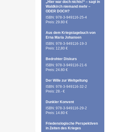
„Hier war doch nichts!“ – sagt in
Waldkirch niemand mehr –
ODER DOCH?
ISBN: 978-3-949116-25-4
Preis: 29.80 €
Aus dem Kriegstagebuch von
Erna Maria Johansen
ISBN: 978-3-949116-19-3
Preis: 12,80 €
Bedrohter Diskurs
ISBN: 978-3-949116-21-6
Preis: 24.80 €
Der Wille zur Weltgeltung
ISBN: 978-3-949116-32-2
Preis: 28.- €
Dunkler Konvent
ISBN: 978-3-949116-29-2
Preis: 14.80 €
Friedenslogische Perspektiven
in Zeiten des Krieges