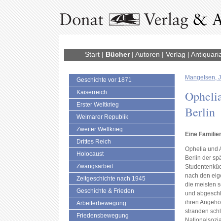
Start
|
Bücher
|
Autoren
|
Verlag
|
Antiquari
Mangelsen, 
Geschichte vor 1871
Ophelia
Kaiserreich
Erster Weltkrieg
Berlin
Weimarer Republik
Zweiter Weltkrieg
Eine Famili
Drittes Reich
Ophelia und A
Holocaust
Berlin der sp
Zwangsarbeit
Studentenküc
nach den eig
Zeitgeschichte nach 1945
die meisten s
Geschichte & Frieden
und abgeschl
ihren Angehör
Arbeiterbewegung
stranden sch
Friedensbewegung
Nationalsozia