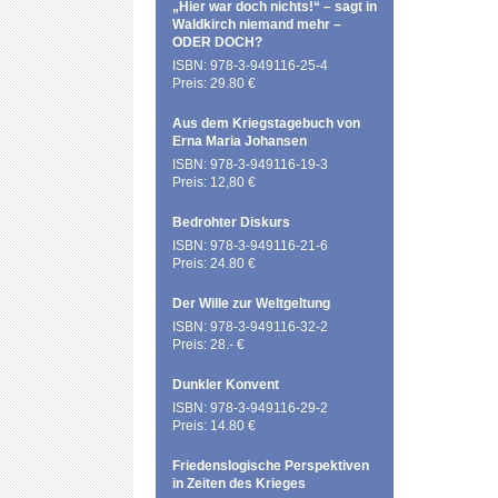
„Hier war doch nichts!“ – sagt in
Waldkirch niemand mehr –
ODER DOCH?
ISBN: 978-3-949116-25-4
Preis: 29.80 €
Aus dem Kriegstagebuch von
Erna Maria Johansen
ISBN: 978-3-949116-19-3
Preis: 12,80 €
Bedrohter Diskurs
ISBN: 978-3-949116-21-6
Preis: 24.80 €
Der Wille zur Weltgeltung
ISBN: 978-3-949116-32-2
Preis: 28.- €
Dunkler Konvent
ISBN: 978-3-949116-29-2
Preis: 14.80 €
Friedenslogische Perspektiven
in Zeiten des Krieges