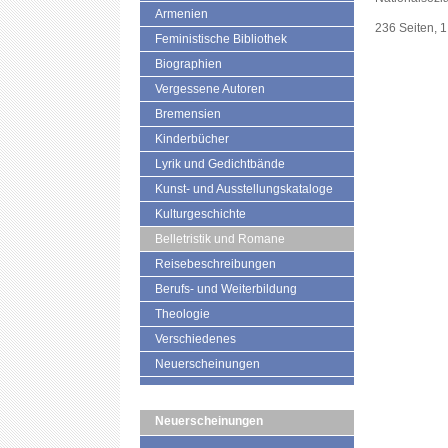
Armenien
236 Seiten, 1
Feministische Bibliothek
Biographien
Vergessene Autoren
Bremensien
Kinderbücher
Lyrik und Gedichtbände
Kunst- und Ausstellungskataloge
Kulturgeschichte
Belletristik und Romane
Reisebeschreibungen
Berufs- und Weiterbildung
Theologie
Verschiedenes
Neuerscheinungen
Neuerscheinungen