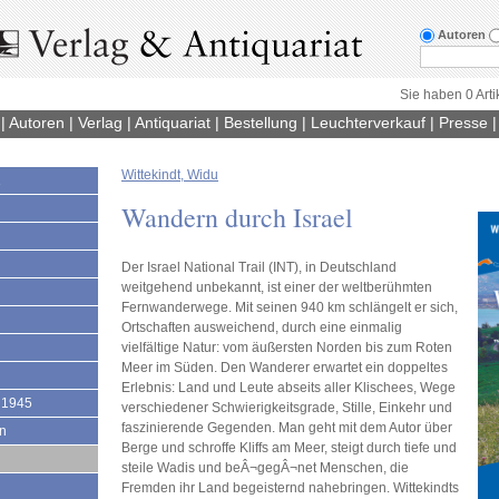
Autoren
Sie haben 0 Arti
|
Autoren
|
Verlag
|
Antiquariat
|
Bestellung
|
Leuchterverkauf
|
Presse
Wittekindt, Widu
1
Wandern durch Israel
Der Israel National Trail (INT), in Deutschland
weitgehend unbekannt, ist einer der weltberühmten
Fernwanderwege. Mit seinen 940 km schlängelt er sich,
Ortschaften ausweichend, durch eine einmalig
vielfältige Natur: vom äußersten Norden bis zum Roten
Meer im Süden. Den Wanderer erwartet ein doppeltes
Erlebnis: Land und Leute abseits aller Klischees, Wege
 1945
verschiedener Schwierigkeitsgrade, Stille, Einkehr und
faszinierende Gegenden. Man geht mit dem Autor über
en
Berge und schroffe Kliffs am Meer, steigt durch tiefe und
steile Wadis und beÂ¬gegÂ¬net Menschen, die
Fremden ihr Land begeisternd nahebringen. Wittekindts