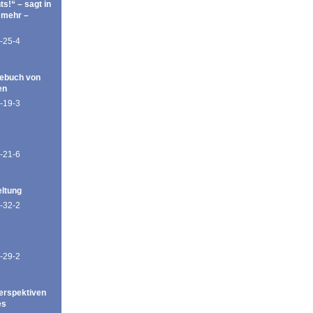
ts!“ – sagt in
 mehr –
-25-4
ebuch von
en
-19-3
-21-6
eltung
-32-2
-29-2
erspektiven
es