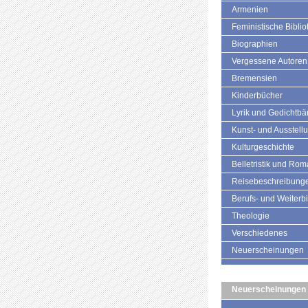
Armenien
Feministische Biblio
Biographien
Vergessene Autoren
Bremensien
Kinderbücher
Lyrik und Gedichtb
Kunst- und Ausstell
Kulturgeschichte
Belletristik und Ro
Reisebeschreibung
Berufs- und Weiterb
Theologie
Verschiedenes
Neuerscheinungen
Neuerscheinungen