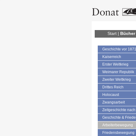
Start
|
Bücher
Geschichte vor 187
Kaiserreich
Erster Weltkrieg
Weimarer Republik
Zweiter Weltkrieg
Drittes Reich
Holocaust
Zwangsarbeit
Zeitgeschichte nach
Geschichte & Fried
Arbeiterbewegung
Friedensbewegung