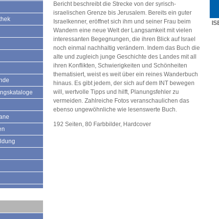
Bericht beschreibt die Strecke von der syrisch-
israelischen Grenze bis Jerusalem. Bereits ein guter
thek
Israelkenner, eröffnet sich ihm und seiner Frau beim
IS
Wandern eine neue Welt der Langsamkeit mit vielen
interessanten Begegnungen, die ihren Blick auf Israel
noch einmal nachhaltig verändern. Indem das Buch die
alte und zugleich junge Geschichte des Landes mit all
ihren Konflikten, Schwierigkeiten und Schönheiten
thematisiert, weist es weit über ein reines Wanderbuch
ände
hinaus. Es gibt jedem, der sich auf dem INT bewegen
will, wertvolle Tipps und hilft, Planungsfehler zu
ungskataloge
vermeiden. Zahlreiche Fotos veranschaulichen das
ebenso ungewöhnliche wie lesenswerte Buch.
mane
192 Seiten, 80 Farbbilder, Hardcover
en
ildung