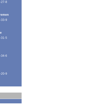
-27-8
Bremen
-33-9
de
-31-5
-34-6
-20-9