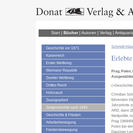
Start
|
Bücher
|
Autoren
|
Verlag
|
Antiquari
Schmidt-Häue
Geschichte vor 1871
Erlebte
Kaiserreich
Erster Weltkrieg
Weimarer Republik
Prag, Polen
Ausgewählte
Zweiter Weltkrieg
Drittes Reich
(=Geschichte 
Holocaust
Christian Sch
führenden Os
Zwangsarbeit
Jahrzehnte z
Zeitgeschichte nach 1945
ARD, dann ZE
Geschichte & Frieden
Weltpolitik, 
Prag 1968/69
Arbeiterbewegung
Polen bei der
Friedensbewegung
Danziger Len