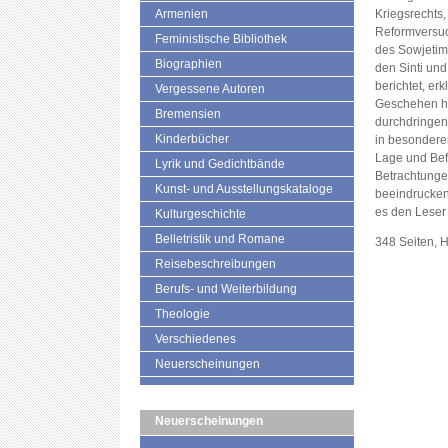
Armenien
Kriegsrechts
Reformversu
Feministische Bibliothek
des Sowjetim
Biographien
den Sinti und
berichtet, erk
Vergessene Autoren
Geschehen hi
Bremensien
durchdringen 
Kinderbücher
in besondere
Lage und Befi
Lyrik und Gedichtbände
Betrachtungen,
Kunst- und Ausstellungskataloge
beeindrucken
es den Leser 
Kulturgeschichte
Belletristik und Romane
348 Seiten, 
Reisebeschreibungen
Berufs- und Weiterbildung
Theologie
Verschiedenes
Neuerscheinungen
Neuerscheinungen