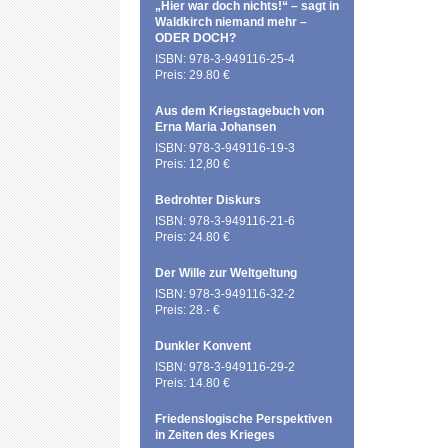
„Hier war doch nichts!“ – sagt in
Waldkirch niemand mehr –
ODER DOCH?
ISBN: 978-3-949116-25-4
Preis: 29.80 €
Aus dem Kriegstagebuch von
Erna Maria Johansen
ISBN: 978-3-949116-19-3
Preis: 12,80 €
Bedrohter Diskurs
ISBN: 978-3-949116-21-6
Preis: 24.80 €
Der Wille zur Weltgeltung
ISBN: 978-3-949116-32-2
Preis: 28.- €
Dunkler Konvent
ISBN: 978-3-949116-29-2
Preis: 14.80 €
Friedenslogische Perspektiven
in Zeiten des Krieges