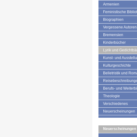
Armenien
Feministische Biblio
Biographien
Vergessene Autoren
Bremensien
Kinderbücher
Lyrik und Gedichtb
Kunst- und Ausstell
Kulturgeschichte
Belletristik und Ro
Reisebeschreibung
Berufs- und Weiterb
Theologie
Verschiedenes
Neuerscheinungen
Neuerscheinungen