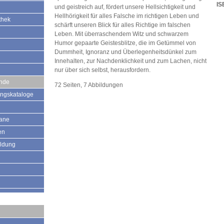
IS
und geistreich auf, fördert unsere Hellsichtigkeit und
Hellhörigkeit für alles Falsche im richtigen Leben und
thek
schärft unseren Blick für alles Richtige im falschen
Leben. Mit überraschendem Witz und schwarzem
Humor gepaarte Geistesblitze, die im Getümmel von
Dummheit, Ignoranz und Überlegenheitsdünkel zum
Innehalten, zur Nachdenklichkeit und zum Lachen, nicht
nur über sich selbst, herausfordern.
ände
72 Seiten, 7 Abbildungen
ungskataloge
mane
en
ildung