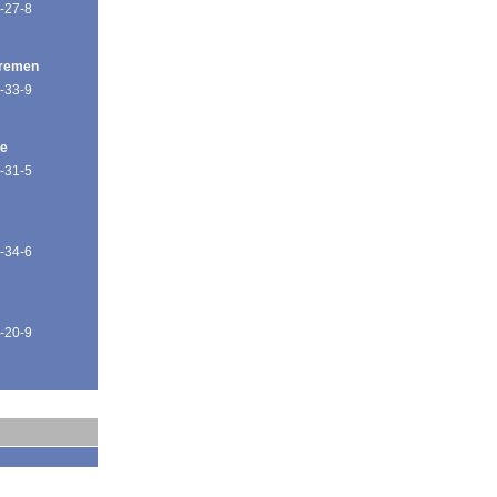
-27-8
Bremen
-33-9
de
-31-5
-34-6
-20-9