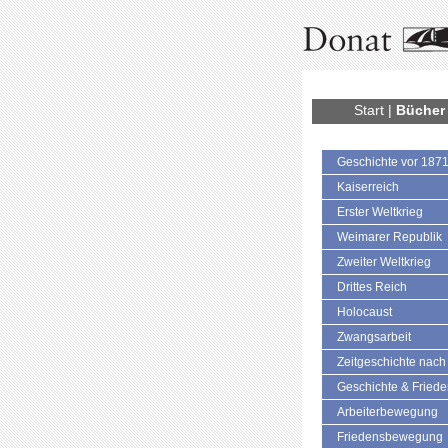
Start
|
Bücher
Geschichte vor 187
Kaiserreich
Erster Weltkrieg
Weimarer Republik
Zweiter Weltkrieg
Drittes Reich
Holocaust
Zwangsarbeit
Zeitgeschichte nach
Geschichte & Fried
Arbeiterbewegung
Friedensbewegung