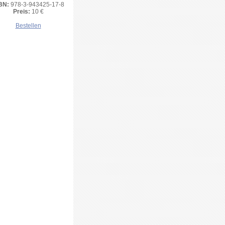
BN:
978-3-943425-17-8
Preis:
10 €
Bestellen