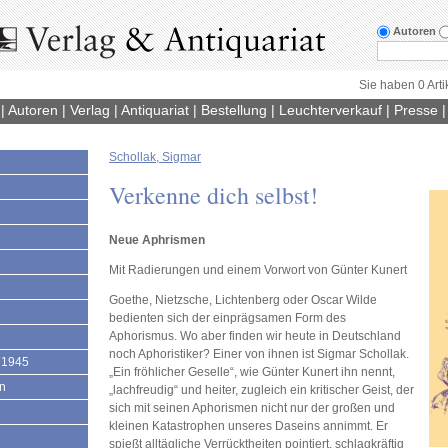
Autoren
Sie haben 0 Arti
|
Autoren
|
Verlag
|
Antiquariat
|
Bestellung
|
Leuchterverkauf
|
Presse
Schollak, Sigmar
1
Verkenne dich selbst!
Neue Aphrismen
Mit Radierungen und einem Vorwort von Günter Kunert
Goethe, Nietzsche, Lichtenberg oder Oscar Wilde
bedienten sich der einprägsamen Form des
Aphorismus. Wo aber finden wir heute in Deutschland
noch Aphoristiker? Einer von ihnen ist Sigmar Schollak.
 1945
„Ein fröhlicher Geselle“, wie Günter Kunert ihn nennt,
en
„lachfreudig“ und heiter, zugleich ein kritischer Geist, der
sich mit seinen Aphorismen nicht nur der großen und
kleinen Katastrophen unseres Daseins annimmt. Er
spießt alltägliche Verrücktheiten pointiert, schlagkräftig