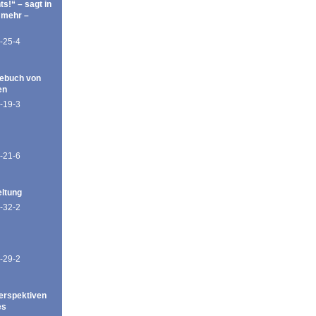
ts!“ – sagt in
 mehr –
-25-4
ebuch von
en
-19-3
-21-6
eltung
-32-2
-29-2
erspektiven
es