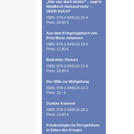
„Hier war doch nichts!“ – sagt in
Waldkirch niemand mehr –
ODER DOCH?
ISBN: 978-3-949116-25-4
Preis: 29.80 €
Aus dem Kriegstagebuch von
Erna Maria Johansen
ISBN: 978-3-949116-19-3
Preis: 12,80 €
Bedrohter Diskurs
ISBN: 978-3-949116-21-6
Preis: 24.80 €
Der Wille zur Weltgeltung
ISBN: 978-3-949116-32-2
Preis: 28.- €
Dunkler Konvent
ISBN: 978-3-949116-29-2
Preis: 14.80 €
Friedenslogische Perspektiven
in Zeiten des Krieges