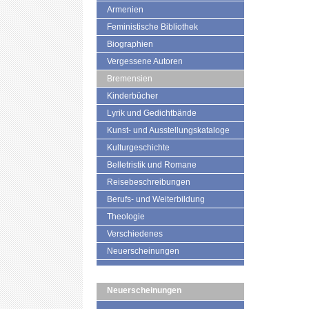
Armenien
Feministische Bibliothek
Biographien
Vergessene Autoren
Bremensien
Kinderbücher
Lyrik und Gedichtbände
Kunst- und Ausstellungskataloge
Kulturgeschichte
Belletristik und Romane
Reisebeschreibungen
Berufs- und Weiterbildung
Theologie
Verschiedenes
Neuerscheinungen
Neuerscheinungen