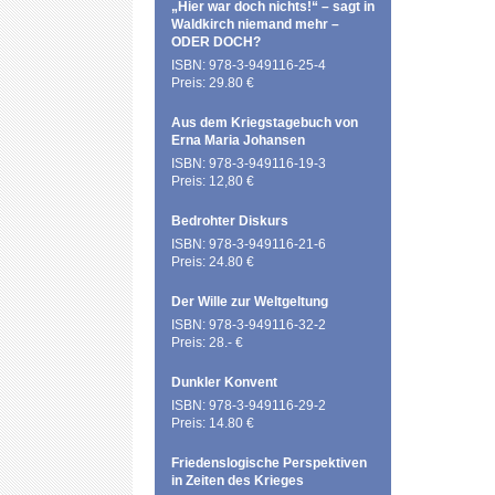
„Hier war doch nichts!“ – sagt in
Waldkirch niemand mehr –
ODER DOCH?
ISBN: 978-3-949116-25-4
Preis: 29.80 €
Aus dem Kriegstagebuch von
Erna Maria Johansen
ISBN: 978-3-949116-19-3
Preis: 12,80 €
Bedrohter Diskurs
ISBN: 978-3-949116-21-6
Preis: 24.80 €
Der Wille zur Weltgeltung
ISBN: 978-3-949116-32-2
Preis: 28.- €
Dunkler Konvent
ISBN: 978-3-949116-29-2
Preis: 14.80 €
Friedenslogische Perspektiven
in Zeiten des Krieges