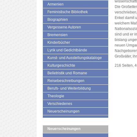
wissenschaftl
Armenien
Die Großelte
Feministische Bibliothek
verschrieben,
Enkel damit um
Biographien
welchem Maße 
Vergessene Autoren
Nationalsozi
sind und er i
Bremensien
bislang unge
Kinderbücher
neuen Umgang
Lyrik und Gedichtbände
Nachgeborene
Großväter, ih
Kunst- und Ausstellungskataloge
Kulturgeschichte
216 Seiten, 
Belletristik und Romane
Reisebeschreibungen
Berufs- und Weiterbildung
Theologie
Verschiedenes
Neuerscheinungen
Neuerscheinungen