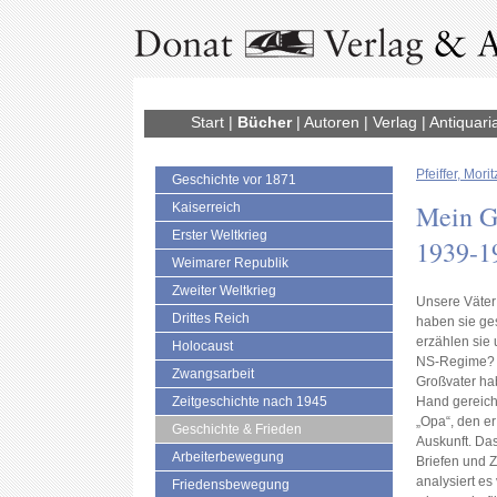
Start
|
Bücher
|
Autoren
|
Verlag
|
Antiquari
Pfeiffer, Morit
Geschichte vor 1871
Mein G
Kaiserreich
Erster Weltkrieg
1939-1
Weimarer Republik
Zweiter Weltkrieg
Unsere Väter
Drittes Reich
haben sie ge
erzählen sie 
Holocaust
NS-Regime? A
Zwangsarbeit
Großvater ha
Zeitgeschichte nach 1945
Hand gereicht
„Opa“, den er 
Geschichte & Frieden
Auskunft. Das
Arbeiterbewegung
Briefen und 
analysiert es
Friedensbewegung