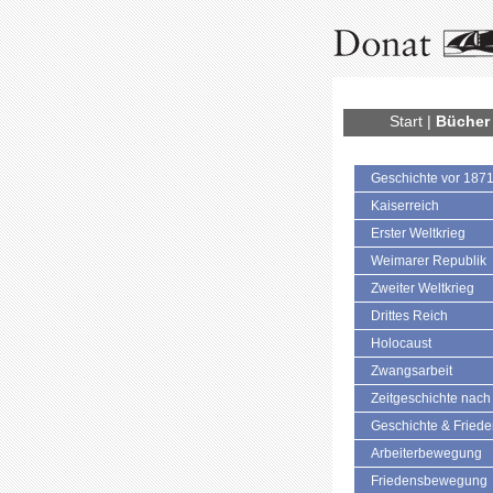
Start
|
Bücher
Geschichte vor 187
Kaiserreich
Erster Weltkrieg
Weimarer Republik
Zweiter Weltkrieg
Drittes Reich
Holocaust
Zwangsarbeit
Zeitgeschichte nach
Geschichte & Fried
Arbeiterbewegung
Friedensbewegung