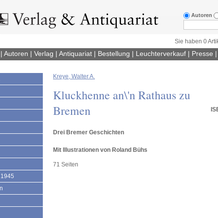
Autoren
Sie haben 0 Arti
|
Autoren
|
Verlag
|
Antiquariat
|
Bestellung
|
Leuchterverkauf
|
Presse
Kreye, Walter A.
1
Kluckhenne an\'n Rathaus zu
Bremen
IS
Drei Bremer Geschichten
Mit Illustrationen von Roland Bühs
71 Seiten
 1945
en