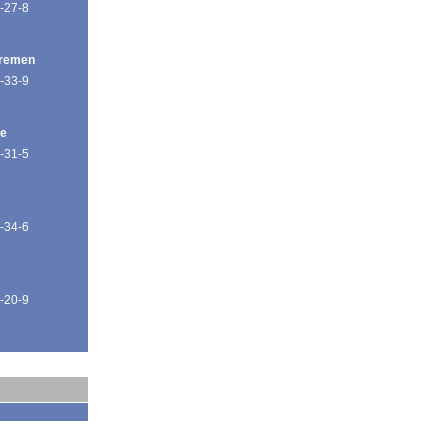
-27-8
Bremen
-33-9
de
-31-5
-34-6
-20-9