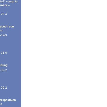
ts!“ – sagt in
 mehr –
-25-4
ebuch von
en
-19-3
-21-6
eltung
-32-2
-29-2
erspektiven
es