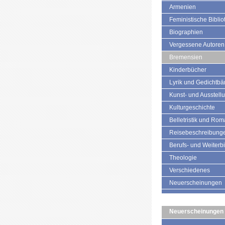
Armenien
Feministische Biblio
Biographien
Vergessene Autoren
Bremensien
Kinderbücher
Lyrik und Gedichtb
Kunst- und Ausstell
Kulturgeschichte
Belletristik und Ro
Reisebeschreibung
Berufs- und Weiterb
Theologie
Verschiedenes
Neuerscheinungen
Neuerscheinungen