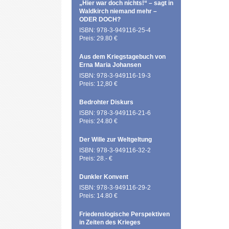
„Hier war doch nichts!“ – sagt in
Waldkirch niemand mehr –
ODER DOCH?
ISBN: 978-3-949116-25-4
Preis: 29.80 €
Aus dem Kriegstagebuch von
Erna Maria Johansen
ISBN: 978-3-949116-19-3
Preis: 12,80 €
Bedrohter Diskurs
ISBN: 978-3-949116-21-6
Preis: 24.80 €
Der Wille zur Weltgeltung
ISBN: 978-3-949116-32-2
Preis: 28.- €
Dunkler Konvent
ISBN: 978-3-949116-29-2
Preis: 14.80 €
Friedenslogische Perspektiven
in Zeiten des Krieges