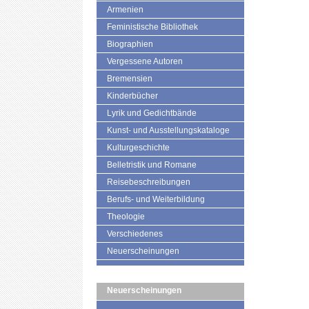
Armenien
Feministische Bibliothek
Biographien
Vergessene Autoren
Bremensien
Kinderbücher
Lyrik und Gedichtbände
Kunst- und Ausstellungskataloge
Kulturgeschichte
Belletristik und Romane
Reisebeschreibungen
Berufs- und Weiterbildung
Theologie
Verschiedenes
Neuerscheinungen
Neuerscheinungen