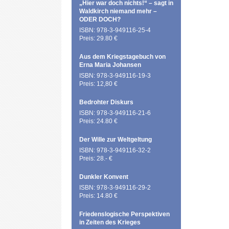
„Hier war doch nichts!“ – sagt in
Waldkirch niemand mehr –
ODER DOCH?
ISBN: 978-3-949116-25-4
Preis: 29.80 €
Aus dem Kriegstagebuch von
Erna Maria Johansen
ISBN: 978-3-949116-19-3
Preis: 12,80 €
Bedrohter Diskurs
ISBN: 978-3-949116-21-6
Preis: 24.80 €
Der Wille zur Weltgeltung
ISBN: 978-3-949116-32-2
Preis: 28.- €
Dunkler Konvent
ISBN: 978-3-949116-29-2
Preis: 14.80 €
Friedenslogische Perspektiven
in Zeiten des Krieges