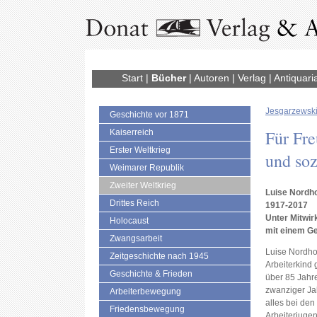
Start
|
Bücher
|
Autoren
|
Verlag
|
Antiquari
Jesgarzewski
Geschichte vor 1871
Für Fre
Kaiserreich
Erster Weltkrieg
und soz
Weimarer Republik
Zweiter Weltkrieg
Luise Nordho
Drittes Reich
1917-2017
Unter Mitwi
Holocaust
mit einem G
Zwangsarbeit
Luise Nordho
Zeitgeschichte nach 1945
Arbeiterkind 
Geschichte & Frieden
über 85 Jahre
zwanziger Jah
Arbeiterbewegung
alles bei den
Friedensbewegung
Arbeiterjugen