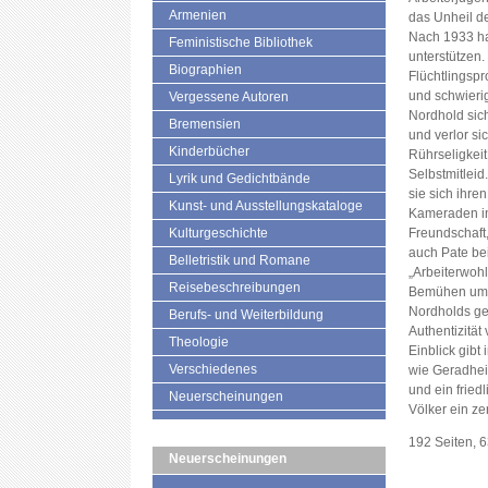
Armenien
das Unheil d
Nach 1933 hal
Feministische Bibliothek
unterstützen.
Biographien
Flüchtlingsp
und schwierig
Vergessene Autoren
Nordhold sic
Bremensien
und verlor si
Kinderbücher
Rührseligkeit
Selbstmitleid
Lyrik und Gedichtbände
sie sich ihr
Kunst- und Ausstellungskataloge
Kameraden in
Kulturgeschichte
Freundschaft,
auch Pate be
Belletristik und Romane
„Arbeiterwohl
Reisebeschreibungen
Bemühen um e
Nordholds gei
Berufs- und Weiterbildung
Authentizität
Theologie
Einblick gibt 
Verschiedenes
wie Geradheit
und ein frie
Neuerscheinungen
Völker ein ze
192 Seiten, 
Neuerscheinungen