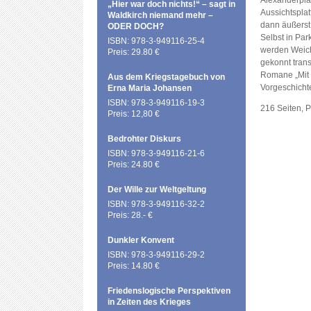
Alexanderplat
„Hier war doch nichts!“ – sagt in
Aussichtsplat
Waldkirch niemand mehr –
dann äußerst
ODER DOCH?
Selbst in Pa
ISBN: 978-3-949116-25-4
werden Weiche
Preis: 29.80 €
gekonnt trans
Romane „Mit 
Aus dem Kriegstagebuch von
Vorgeschicht
Erna Maria Johansen
ISBN: 978-3-949116-19-3
216 Seiten, 
Preis: 12,80 €
Bedrohter Diskurs
ISBN: 978-3-949116-21-6
Preis: 24.80 €
Der Wille zur Weltgeltung
ISBN: 978-3-949116-32-2
Preis: 28.- €
Dunkler Konvent
ISBN: 978-3-949116-29-2
Preis: 14.80 €
Friedenslogische Perspektiven
in Zeiten des Krieges