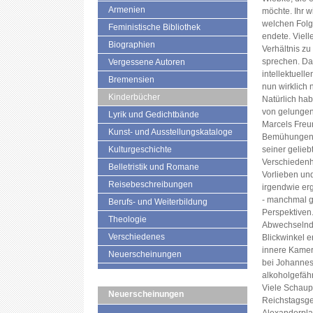
Armenien
möchte. Ihr w
welchen Folge
Feministische Bibliothek
endete. Viell
Biographien
Verhältnis z
sprechen. Das
Vergessene Autoren
intellektuelle
Bremensien
nun wirklich n
Kinderbücher
Natürlich ha
von gelungene
Lyrik und Gedichtbände
Marcels Freu
Kunst- und Ausstellungskataloge
Bemühungen, 
Kulturgeschichte
seiner gelieb
Verschiedenhe
Belletristik und Romane
Vorlieben und
Reisebeschreibungen
irgendwie erg
- manchmal g
Berufs- und Weiterbildung
Perspektiven
Theologie
Abwechselnd 
Verschiedenes
Blickwinkel er
innere Kamera
Neuerscheinungen
bei Johannes 
alkoholgefähr
Viele Schaup
Neuerscheinungen
Reichstagsge