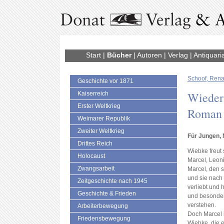
Start
|
Bücher
|
Autoren
|
Verlag
|
Antiquari
Schoof, Rena
Geschichte vor 1871
Wieders
Kaiserreich
Erster Weltkrieg
Roman
Weimarer Republik
Zweiter Weltkrieg
Für Jungen,
Drittes Reich
Wiebke freut 
Holocaust
Marcel, Leoni
Zwangsarbeit
Marcel, den 
und sie nach 
Zeitgeschichte nach 1945
verliebt und h
Geschichte & Frieden
und besonders
verstehen.
Arbeiterbewegung
Doch Marcel i
Friedensbewegung
Wiebke, die e