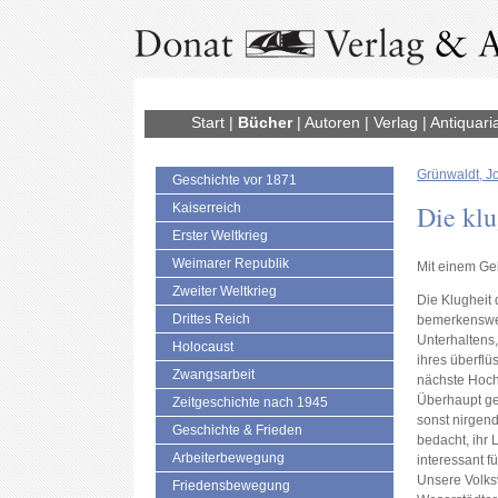
Start
|
Bücher
|
Autoren
|
Verlag
|
Antiquari
Grünwaldt, J
Geschichte vor 1871
Die klu
Kaiserreich
Erster Weltkrieg
Weimarer Republik
Mit einem Ge
Zweiter Weltkrieg
Die Klugheit 
Drittes Reich
bemerkenswer
Unterhaltens
Holocaust
ihres überflü
Zwangsarbeit
nächste Hoch
Überhaupt ge
Zeitgeschichte nach 1945
sonst nirgend
Geschichte & Frieden
bedacht, ihr
Arbeiterbewegung
interessant f
Unsere Volksv
Friedensbewegung