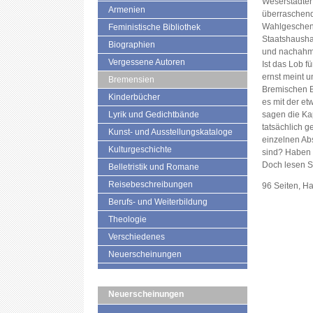
Weserstädter 
Armenien
überraschend
Wahlgeschenk
Feministische Bibliothek
Staatshaushal
Biographien
und nachahm
Vergessene Autoren
Ist das Lob f
ernst meint u
Bremensien
Bremischen B
Kinderbücher
es mit der e
Lyrik und Gedichtbände
sagen die Kap
tatsächlich g
Kunst- und Ausstellungskataloge
einzelnen Abs
Kulturgeschichte
sind? Haben w
Doch lesen Si
Belletristik und Romane
Reisebeschreibungen
96 Seiten, H
Berufs- und Weiterbildung
Theologie
Verschiedenes
Neuerscheinungen
Neuerscheinungen