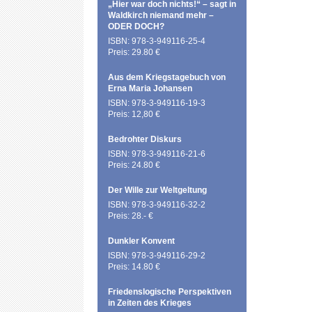
„Hier war doch nichts!“ – sagt in
Waldkirch niemand mehr –
ODER DOCH?
ISBN: 978-3-949116-25-4
Preis: 29.80 €
Aus dem Kriegstagebuch von
Erna Maria Johansen
ISBN: 978-3-949116-19-3
Preis: 12,80 €
Bedrohter Diskurs
ISBN: 978-3-949116-21-6
Preis: 24.80 €
Der Wille zur Weltgeltung
ISBN: 978-3-949116-32-2
Preis: 28.- €
Dunkler Konvent
ISBN: 978-3-949116-29-2
Preis: 14.80 €
Friedenslogische Perspektiven
in Zeiten des Krieges