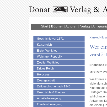
Start
|
Bücher
|
Autoren
|
Verlag
|
Antiquari
Xanke, Hilde
Geschichte vor 1871
Wer ein
Kaiserreich
Erster Weltkrieg
zerstör
Weimarer Republik
Zweiter Weltkrieg
Erlebnisse 
Drittes Reich
Mit einem Vo
Holocaust
Wie konnte e
Zwangsarbeit
viele Mensch
Zeitgeschichte nach 1945
Kindern und 
Hildegard Xan
Geschichte & Frieden
schlichter, eh
Arbeiterbewegung
Antworten. Da
Friedensbewegung
die einem jun