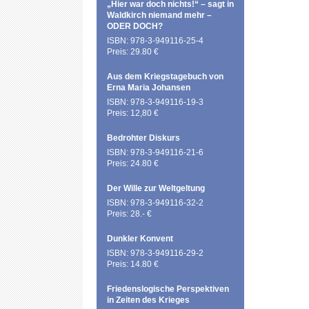
„Hier war doch nichts!“ – sagt in
Waldkirch niemand mehr –
ODER DOCH?
ISBN: 978-3-949116-25-4
Preis: 29.80 €
Aus dem Kriegstagebuch von
Erna Maria Johansen
ISBN: 978-3-949116-19-3
Preis: 12,80 €
Bedrohter Diskurs
ISBN: 978-3-949116-21-6
Preis: 24.80 €
Der Wille zur Weltgeltung
ISBN: 978-3-949116-32-2
Preis: 28.- €
Dunkler Konvent
ISBN: 978-3-949116-29-2
Preis: 14.80 €
Friedenslogische Perspektiven
in Zeiten des Krieges