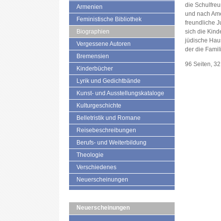
die Schulfre
Armenien
und nach Ame
Feministische Bibliothek
freundliche J
Biographien
sich die Kind
jüdische Hau
Vergessene Autoren
der die Famil
Bremensien
96 Seiten, 3
Kinderbücher
Lyrik und Gedichtbände
Kunst- und Ausstellungskataloge
Kulturgeschichte
Belletristik und Romane
Reisebeschreibungen
Berufs- und Weiterbildung
Theologie
Verschiedenes
Neuerscheinungen
Neuerscheinungen